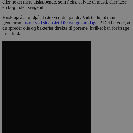
eller noget mere afslappende, som f.eks. at lytte til musik eller læse
en bog inden sengetid.
Husk også at undgå at røre ved din pande. Vidste du, at man i
gennemsnit
rører ved sit ansigt 100 gange om dagen
? Det betyder, at
du spreder olie og bakterier direkte til porerne, hvilket kan forårsage
uren hud.