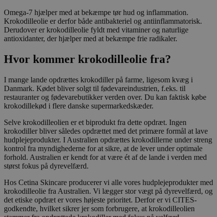
Omega-7 hjælper med at bekæmpe tør hud og inflammation.
Krokodilleolie er derfor både antibakteriel og antiinflammatorisk.
Derudover er krokodilleolie fyldt med vitaminer og naturlige
antioxidanter, der hjælper med at bekæmpe frie radikaler.
Hvor kommer krokodilleolie fra?
I mange lande opdrættes krokodiller på farme, ligesom kvæg i
Danmark. Kødet bliver solgt til fødevareindustrien, f.eks. til
restauranter og fødevarebutikker verden over. Du kan faktisk købe
krokodillekød i flere danske supermarkedskæder.
Selve krokodilleolien er et biprodukt fra dette opdræt. Ingen
krokodiller bliver således opdrættet med det primære formål at lave
hudplejeprodukter. I Australien opdrættes krokodillerne under streng
kontrol fra myndighederne for at sikre, at de lever under optimale
forhold. Australien er kendt for at være ét af de lande i verden med
størst fokus på dyrevelfærd.
Hos Cetina Skincare producerer vi alle vores hudplejeprodukter med
krokodilleolie fra Australien. Vi lægger stor vægt på dyrevelfærd, og
det etiske opdræt er vores højeste prioritet. Derfor er vi CITES-
godkendte, hvilket sikrer jer som forbrugere, at krokodilleolien