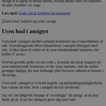
muligt at få hjælp til denne lidelse, hvilket måske ikke var tilfældet,
da dine forældre var unge.
Læs også
:
Gode råd til hudpleje for teenagere
Uren hud i ansigtet
Uren hud i ansigtet skyldes primært hormoner og overproduktion af
olie. Grundlæggende bliver hårsækkene i ansigtet tilstoppet med
olie, hvilket fører til vækst af de acne-fremkaldende bakterier, der
kaldes
P. acnes
.
Selvom genetik spiller en stor rolle i, hvordan din krop reagerer på
acne-stimulerende hormoner, er der visse mønstre, som du måske
gentager dagligt, der kan forårsage eller forværre udbrud af bumser i
dit ansigt.
Uren hud i ansigtet er et bredt begreb, og behandlingsmulighederne
kan variere alt efter, hvor i ansigtet du har urenheder.
Jeg vil i det følgende forsøge at “kortlægge” dit ansigt, så du kan
finde ud af, hvad der muligvis giver dig uren hud.