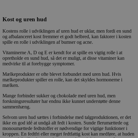
Kost og uren hud
Kostens rolle i udviklingen af uren hud er uklar, men fordi en sund
og afbalanceret kost fremmer et godt helbred, kan faktorer i kosten
spille en rolle i udviklingen af bumser og acne.
Vitaminerne A, D og E er kendt for at spille en vigtig rolle i at
opretholde en sund hud, så det er muligt, at disse vitaminer kan
medvirke til at forebygge symptomer.
Mælkeprodukter er ofte blevet forbundet med uren hud. Hvis
mælkeprodukter spiller en rolle, kan det skyldes hormonerne i
mælken.
Mange forbinder sukker og chokolade med uren hud, men
forskningsresultater har endnu ikke kunnet understøtte denne
sammenhæng.
Selvom uren hud sættes i forbindelse med talgproduktionen, er det
ikke en god idé at undgå alt fedt i kosten. Sunde flerumættede og
monoumættede fedtstoffer er nødvendige for vigtige funktioner i
kroppen. En fedtfri eller meget fedtfattig kost kan medføre, at huden