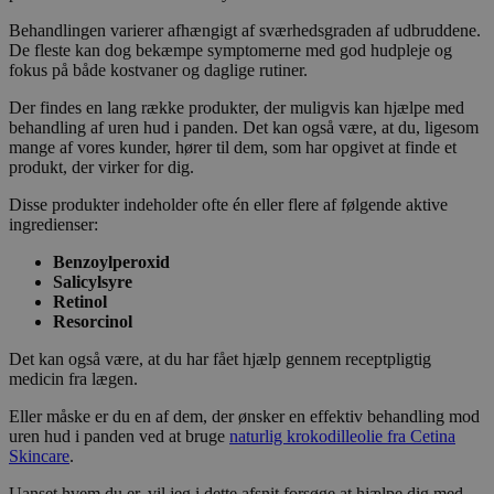
Behandlingen varierer afhængigt af sværhedsgraden af udbruddene.
De fleste kan dog bekæmpe symptomerne med god hudpleje og
fokus på både kostvaner og daglige rutiner.
Der findes en lang række produkter, der muligvis kan hjælpe med
behandling af uren hud i panden. Det kan også være, at du, ligesom
mange af vores kunder, hører til dem, som har opgivet at finde et
produkt, der virker for dig.
Disse produkter indeholder ofte én eller flere af følgende aktive
ingredienser:
Benzoylperoxid
Salicylsyre
Retinol
Resorcinol
Det kan også være, at du har fået hjælp gennem receptpligtig
medicin fra lægen.
Eller måske er du en af dem, der ønsker en effektiv behandling mod
uren hud i panden ved at bruge
naturlig krokodilleolie fra Cetina
Skincare
.
Uanset hvem du er, vil jeg i dette afsnit forsøge at hjælpe dig med