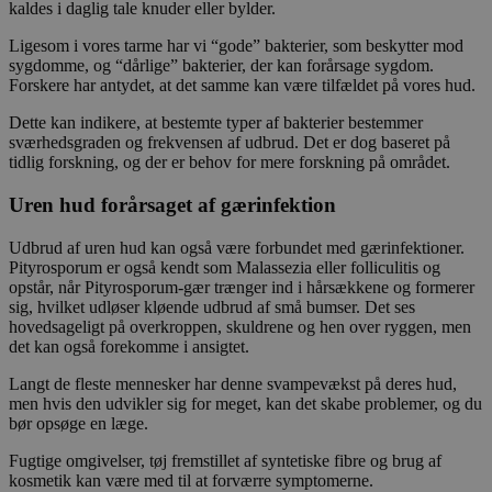
kaldes i daglig tale knuder eller bylder.
Ligesom i vores tarme har vi “gode” bakterier, som beskytter mod
sygdomme, og “dårlige” bakterier, der kan forårsage sygdom.
Forskere har antydet, at det samme kan være tilfældet på vores hud.
Dette kan indikere, at bestemte typer af bakterier bestemmer
sværhedsgraden og frekvensen af udbrud. Det er dog baseret på
tidlig forskning, og der er behov for mere forskning på området.
Uren hud forårsaget af gærinfektion
Udbrud af uren hud kan også være forbundet med gærinfektioner.
Pityrosporum er også kendt som Malassezia eller folliculitis og
opstår, når Pityrosporum-gær trænger ind i hårsækkene og formerer
sig, hvilket udløser kløende udbrud af små bumser. Det ses
hovedsageligt på overkroppen, skuldrene og hen over ryggen, men
det kan også forekomme i ansigtet.
Langt de fleste mennesker har denne svampevækst på deres hud,
men hvis den udvikler sig for meget, kan det skabe problemer, og du
bør opsøge en læge.
Fugtige omgivelser, tøj fremstillet af syntetiske fibre og brug af
kosmetik kan være med til at forværre symptomerne.