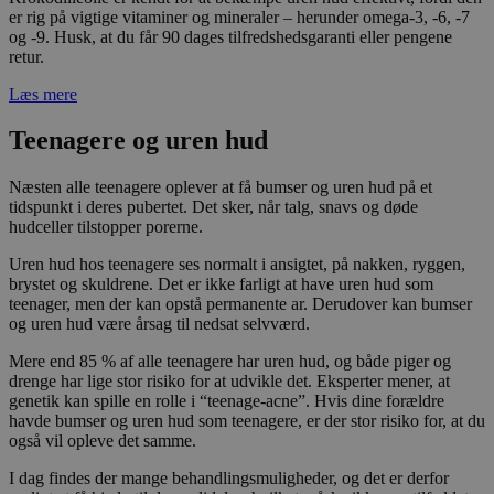
er rig på vigtige vitaminer og mineraler – herunder omega-3, -6, -7
og -9. Husk, at du får 90 dages tilfredshedsgaranti eller pengene
retur.
Læs mere
Teenagere og uren hud
Næsten alle teenagere oplever at få bumser og uren hud på et
tidspunkt i deres pubertet. Det sker, når talg, snavs og døde
hudceller tilstopper porerne.
Uren hud hos teenagere ses normalt i ansigtet, på nakken, ryggen,
brystet og skuldrene. Det er ikke farligt at have uren hud som
teenager, men der kan opstå permanente ar. Derudover kan bumser
og uren hud være årsag til nedsat selvværd.
Mere end 85 % af alle teenagere har uren hud, og både piger og
drenge har lige stor risiko for at udvikle det. Eksperter mener, at
genetik kan spille en rolle i “teenage-acne”. Hvis dine forældre
havde bumser og uren hud som teenagere, er der stor risiko for, at du
også vil opleve det samme.
I dag findes der mange behandlingsmuligheder, og det er derfor