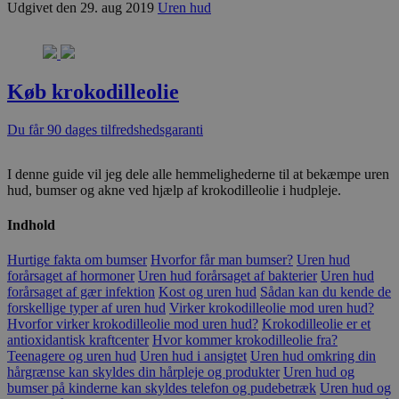
Udgivet den 29. aug 2019
Uren hud
Køb krokodilleolie
Du får 90 dages tilfredshedsgaranti
I denne guide vil jeg dele alle hemmelighederne til at bekæmpe uren
hud, bumser og akne ved hjælp af krokodilleolie i hudpleje.
Indhold
Hurtige fakta om bumser
Hvorfor får man bumser?
Uren hud
forårsaget af hormoner
Uren hud forårsaget af bakterier
Uren hud
forårsaget af gær infektion
Kost og uren hud
Sådan kan du kende de
forskellige typer af uren hud
Virker krokodilleolie mod uren hud?
Hvorfor virker krokodilleolie mod uren hud?
Krokodilleolie er et
antioxidantisk kraftcenter
Hvor kommer krokodilleolie fra?
Teenagere og uren hud
Uren hud i ansigtet
Uren hud omkring din
hårgrænse kan skyldes din hårpleje og produkter
Uren hud og
bumser på kinderne kan skyldes telefon og pudebetræk
Uren hud og