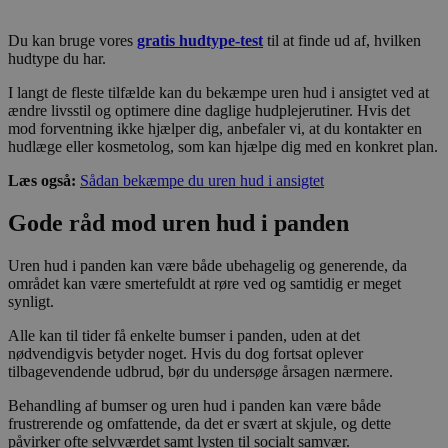
Du kan bruge vores
gratis hudtype-test
til at finde ud af, hvilken
hudtype du har.
I langt de fleste tilfælde kan du bekæmpe uren hud i ansigtet ved at
ændre livsstil og optimere dine daglige hudplejerutiner. Hvis det
mod forventning ikke hjælper dig, anbefaler vi, at du kontakter en
hudlæge eller kosmetolog, som kan hjælpe dig med en konkret plan.
Læs også:
Sådan bekæmpe du uren hud i ansigtet
Gode råd mod uren hud i panden
Uren hud i panden kan være både ubehagelig og generende, da
området kan være smertefuldt at røre ved og samtidig er meget
synligt.
Alle kan til tider få enkelte bumser i panden, uden at det
nødvendigvis betyder noget. Hvis du dog fortsat oplever
tilbagevendende udbrud, bør du undersøge årsagen nærmere.
Behandling af bumser og uren hud i panden kan være både
frustrerende og omfattende, da det er svært at skjule, og dette
påvirker ofte selvværdet samt lysten til socialt samvær.