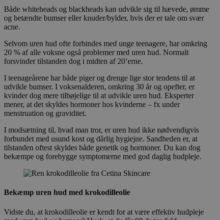
Både whiteheads og blackheads kan udvikle sig til hævede, ømme
og betændte bumser eller knuder/bylder, hvis der er tale om svær
acne.
Selvom uren hud ofte forbindes med unge teenagere, har omkring
20 % af alle voksne også problemer med uren hud. Normalt
forsvinder tilstanden dog i midten af 20’erne.
I teenageårene har både piger og drenge lige stor tendens til at
udvikle bumser. I voksenalderen, omkring 30 år og opefter, er
kvinder dog mere tilbøjelige til at udvikle uren hud. Eksperter
mener, at det skyldes hormoner hos kvinderne – fx under
menstruation og graviditet.
I modsætning til, hvad man tror, er uren hud ikke nødvendigvis
forbundet med usund kost og dårlig hygiejne. Sandheden er, at
tilstanden oftest skyldes både genetik og hormoner. Du kan dog
bekæmpe og forebygge symptomerne med god daglig hudpleje.
Bekæmp uren hud med krokodilleolie
Vidste du, at krokodilleolie er kendt for at være effektiv hudpleje