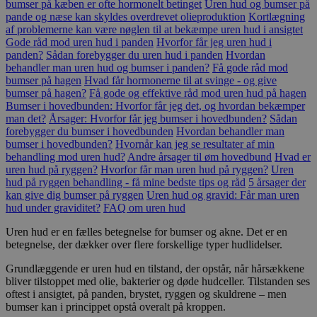
bumser på kæben er ofte hormonelt betinget
Uren hud og bumser på
pande og næse kan skyldes overdrevet olieproduktion
Kortlægning
af problemerne kan være nøglen til at bekæmpe uren hud i ansigtet
Gode råd mod uren hud i panden
Hvorfor får jeg uren hud i
panden?
Sådan forebygger du uren hud i panden
Hvordan
behandler man uren hud og bumser i panden?
Få gode råd mod
bumser på hagen
Hvad får hormonerne til at svinge - og give
bumser på hagen?
Få gode og effektive råd mod uren hud på hagen
Bumser i hovedbunden: Hvorfor får jeg det, og hvordan bekæmper
man det?
Årsager: Hvorfor får jeg bumser i hovedbunden?
Sådan
forebygger du bumser i hovedbunden
Hvordan behandler man
bumser i hovedbunden?
Hvornår kan jeg se resultater af min
behandling mod uren hud?
Andre årsager til øm hovedbund
Hvad er
uren hud på ryggen?
Hvorfor får man uren hud på ryggen?
Uren
hud på ryggen behandling - få mine bedste tips og råd
5 årsager der
kan give dig bumser på ryggen
Uren hud og gravid: Får man uren
hud under graviditet?
FAQ om uren hud
Uren hud er en fælles betegnelse for bumser og akne. Det er en
betegnelse, der dækker over flere forskellige typer hudlidelser.
Grundlæggende er uren hud en tilstand, der opstår, når hårsækkene
bliver tilstoppet med olie, bakterier og døde hudceller. Tilstanden ses
oftest i ansigtet, på panden, brystet, ryggen og skuldrene – men
bumser kan i princippet opstå overalt på kroppen.