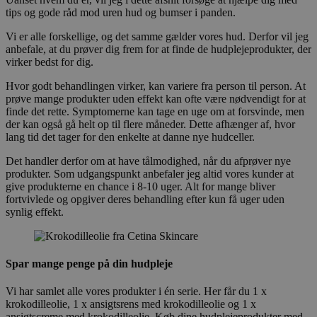
tips og gode råd mod uren hud og bumser i panden.
Vi er alle forskellige, og det samme gælder vores hud. Derfor vil jeg
anbefale, at du prøver dig frem for at finde de hudplejeprodukter, der
virker bedst for dig.
Hvor godt behandlingen virker, kan variere fra person til person. At
prøve mange produkter uden effekt kan ofte være nødvendigt for at
finde det rette. Symptomerne kan tage en uge om at forsvinde, men
der kan også gå helt op til flere måneder. Dette afhænger af, hvor
lang tid det tager for den enkelte at danne nye hudceller.
Det handler derfor om at have tålmodighed, når du afprøver nye
produkter. Som udgangspunkt anbefaler jeg altid vores kunder at
give produkterne en chance i 8-10 uger. Alt for mange bliver
fortvivlede og opgiver deres behandling efter kun få uger uden
synlig effekt.
Spar mange penge på din hudpleje
Vi har samlet alle vores produkter i én serie. Her får du 1 x
krokodilleolie, 1 x ansigtsrens med krokodilleolie og 1 x
ansigtscreme med krokodilleolie. Køb dine hudplejeprodukter med