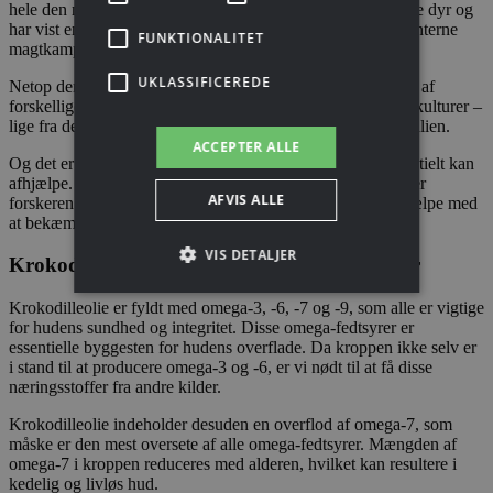
hele den naturlige verden. De er blandt de ældste nulevende dyr og
har vist en unik evne til at hele åbne og betændte sår efter interne
FUNKTIONALITET
magtkampe.
UKLASSIFICEREDE
Netop derfor er krokodilleolie blevet brugt som behandling af
forskellige hudlidelser i mange hundrede år og på tværs af kulturer –
lige fra det gamle Egypten til Sydamerika, Afrika og Australien.
ACCEPTER ALLE
Og det er ikke kun hudproblemer, som krokodilleolie potentielt kan
afhjælpe. I en dokumentar fra
National Geographic
fortæller
AFVIS ALLE
forskeren Adam Britton, at krokodilleblod muligvis kan hjælpe med
at bekæmpe alvorlige bakterier såsom MRSA-infektioner.
VIS DETALJER
Krokodilleolie er et antioxidantisk kraftcenter
Krokodilleolie er fyldt med omega-3, -6, -7 og -9, som alle er vigtige
for hudens sundhed og integritet. Disse omega-fedtsyrer er
essentielle byggesten for hudens overflade. Da kroppen ikke selv er
i stand til at producere omega-3 og -6, er vi nødt til at få disse
næringsstoffer fra andre kilder.
Krokodilleolie indeholder desuden en overflod af omega-7, som
måske er den mest oversete af alle omega-fedtsyrer. Mængden af
omega-7 i kroppen reduceres med alderen, hvilket kan resultere i
kedelig og livløs hud.