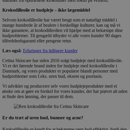
stammer fra opdrættede krokodiller med fokus på velfærd.
Krokodilleolie er hudpleje – ikke lægemiddel
Selvom krokodilleolie har været brugt som et naturligt middel i
mange hundrede år af healere i forskellige kulturer, kan og må vi
ikke garantere, at krokodilleolien vil hjælpe med at bekæmpe dine
hudproblemer. Til gengæld tilbyder vi alle vores kunder 90 dages
tilfredshedsgaranti eller pengene retur.
Læs også
:
Erfaringer fra tidligere kunder
Cetina Skincare har siden 2016 solgt hudpleje med krokodilleolie.
Vi er det førende brand inden for hudpleje med krokodilleolie i
Danmark, og vores produkter er populære blandt personer med
hudproblemer som f.eks. uren hud, eksem og psoriasis.
Vi udvikler og producerer selv vores hudplejeprodukter med et
ønske om at gøre en forskel for vores kunder, der har prøvet alt uden
at finde den løsning, der passer til dem.
Er du træt af uren hud, bumser og acne?
Krokodilleolie er kendt for at bekæmpe uren hud effektivt, fordi den