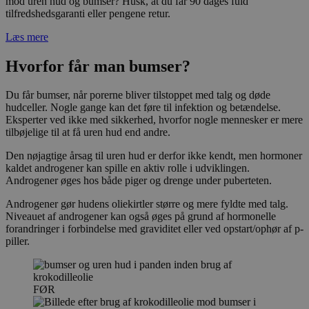
mod uren hud og bumser? Husk, at du får 90 dages fuld
tilfredshedsgaranti eller pengene retur.
Læs mere
Hvorfor får man bumser?
Du får bumser, når porerne bliver tilstoppet med talg og døde
hudceller. Nogle gange kan det føre til infektion og betændelse.
Eksperter ved ikke med sikkerhed, hvorfor nogle mennesker er mere
tilbøjelige til at få uren hud end andre.
Den nøjagtige årsag til uren hud er derfor ikke kendt, men hormoner
kaldet androgener kan spille en aktiv rolle i udviklingen.
Androgener øges hos både piger og drenge under puberteten.
Androgener gør hudens oliekirtler større og mere fyldte med talg.
Niveauet af androgener kan også øges på grund af hormonelle
forandringer i forbindelse med graviditet eller ved opstart/ophør af p-
piller.
FØR