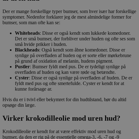
Der er mange forskellige typer bumser, som hver især har forskellige
symptomer. Nedenfor forklarer jeg de mest almindelige former for
bumser, som man ofte kan se:
Whiteheads
: Disse er også kendt som lukkede komedoner.
Det er små bumser, der forbliver under huden og ofte ses som
små hvide prikker i huden.
Blackheads
: Også kendt som åbne komedoner. Disse er
synlige på overfladen af huden og er sorte eller mørkebrune
på grund af oxidation af melanin, hudens pigment.
Pustler
: Bumser fyldt med pus. De er tydeligt synlige på
overfladen af huden og kan være røde og betændte.
Cyster
: Disse er også synlige på overfladen af huden. De er
fyldt med pus og ofte smertefulde. Cyster er kendt for at
kunne forårsage ar.
Hvis du er i tvivl eller bekymret for din hudtilstand, bør du altid
opsøge din læge.
Virker krokodilleolie mod uren hud?
Krokodilleolie er kendt for at være effektiv mod uren hud og
bumser, da den er rig på de essentielle omega-3, -6, -7 og -9