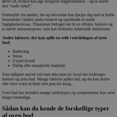
tørrer ud, hvilket kan øge kroppens talgproduktion – og så starter
den “onde cirkel”.
Fedtstoffer fra nødder, frø og olivenolie kan hjælpe dig med at holde
betændelse i huden under kontrol og opretholde et sundt
fugtighedsniveau. Tilsammen bidrager det til en effektiv barriere og
et stærkt immunrespons, som kan forhindre bakterielle infektioner.
Andre faktorer, der kan spille en rolle i udviklingen af uren
hud:
Barbering
Stress
Usund livsstil
Dårlig eller manglende hudpleje
Som tidligere nævnt ved man ikke præcist, hvad der forårsager
bumser og uren hud. Mange faktorer spiller ind, og det kan derfor
ofte være svært at finde den præcise årsag.
Uren hud har desuden mange undertyper, og symptomerne kan være
meget forskellige.
Sådan kan du kende de forskellige typer
af uren hud