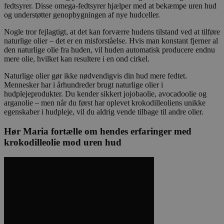
fedtsyrer. Disse omega-fedtsyrer hjælper med at bekæmpe uren hud
og understøtter genopbygningen af nye hudceller.
Nogle tror fejlagtigt, at det kan forværre hudens tilstand ved at tilføre
naturlige olier – det er en misforståelse. Hvis man konstant fjerner al
den naturlige olie fra huden, vil huden automatisk producere endnu
mere olie, hvilket kan resultere i en ond cirkel.
Naturlige olier gør ikke nødvendigvis din hud mere fedtet.
Mennesker har i århundreder brugt naturlige olier i
hudplejeprodukter. Du kender sikkert jojobaolie, avocadoolie og
arganolie – men når du først har oplevet krokodilleoliens unikke
egenskaber i hudpleje, vil du aldrig vende tilbage til andre olier.
Hør Maria fortælle om hendes erfaringer med
krokodilleolie mod uren hud