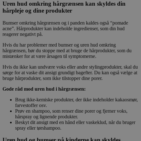
Uren hud omkring hårgrænsen kan skyldes din
hårpleje og dine produkter
Bumser omkring hårgrænsen og i panden kaldes også “pomade
acne”. Hårprodukter kan indeholde ingredienser, som din hud
reagerer negativt på.
Hvis du har problemer med bumser og uren hud omkring
hårgrænsen, bør du stoppe med at bruge de hårprodukter, som du
mistænker for at være årsagen til symptomerne.
Hvis du ikke kan undvære voks eller andre stylingprodukter, skal du
sørge for at vaske dit ansigt grundigt bagefter. Du kan også vælge at
bruge hårprodukter, som ikke tilstopper dine porer.
Gode råd mod uren hud i hårgrænsen:
Brug ikke-kemiske produkter, der ikke indeholder kakaosmør,
farvestoffer osv.
Prøv en shampoo, som renser dine porer og fjerner voks,
hårspray og lignende produkter.
Beskyt dit ansigt med en hånd eller vaskeklud, når du bruger
spray eller tørshampoo.
Uren hud og bumser på kinderne kan skyldes