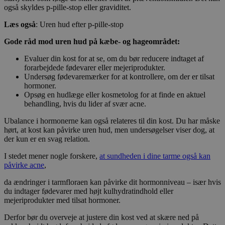
også skyldes p-pille-stop eller graviditet.
Læs også
: Uren hud efter p-pille-stop
Gode råd mod uren hud på kæbe- og hageområdet:
Evaluer din kost for at se, om du bør reducere indtaget af
forarbejdede fødevarer eller mejeriprodukter.
Undersøg fødevaremærker for at kontrollere, om der er tilsat
hormoner.
Opsøg en hudlæge eller kosmetolog for at finde en aktuel
behandling, hvis du lider af svær acne.
Ubalance i hormonerne kan også relateres til din kost. Du har måske
hørt, at kost kan påvirke uren hud, men undersøgelser viser dog, at
der kun er en svag relation.
I stedet mener nogle forskere,
at sundheden i dine tarme også kan
påvirke acne
,
da ændringer i tarmfloraen kan påvirke dit hormonniveau – især hvis
du indtager fødevarer med højt kulhydratindhold eller
mejeriprodukter med tilsat hormoner.
Derfor bør du overveje at justere din kost ved at skære ned på