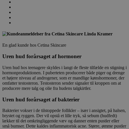
Linda Kramer
En glad kunde hos Cetina Skincare
Uren hud forårsaget af hormoner
Uren hud hos teenagere skyldes i langt de fleste tilfælde en stigning i
hormonproduktionen. I puberteten producerer både piger og drenge
et højere niveau af androgener, som er mandlige kønshormoner, der
omfatter testosteron. Testosteron sender signaler til kroppen om at
producere mere talg og olie fra hudens talgkirtler.
Uren hud forårsaget af bakterier
Bakterier vokser i de tilstoppede follikler – især i ansigtet, på halsen,
brystet og ryggen. Der vil opstå et lille tryk, så sebum (hudfedt)
lækker til det omkringliggende væv og danner enten pustler eller
små bumser. Dette kaldes inflammatorisk acne. Større, ømme pustler