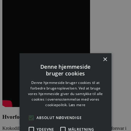
×
Denne hjemmeside
bruger cookies
Denne hjemmeside bruger cookies til at
forbedre brugeroplevelsen. Ved at bruge
vores hjemmeside giver du samtykke til alle
cookies i overensstemmelse med vores
cookiepolitik.
Læs mere
Hvorfor virker krokodilleolie mod uren hud?
ABSOLUT NØDVENDIGE
Krokodiller har et af de mest kraftfulde og effektive immunforsvar i
YDEEVNE
MÅLRETNING