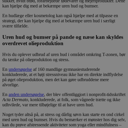
sukker, hvidt brød, forarbejdede fødevarer og mejeriprodukter. Dette
kan hjælpe dig med at bekæmpe uren hud og bumser.
En hudlæge eller kosmetolog kan også hjælpe med at tilpasse en
strategi, der kan hjælpe dig med at bekæmpe uren hud i særligt
svære tilfælde.
Uren hud og bumser på pande og næse kan skyldes
overdrevet olieproduktion
Hvis du oplever udbrud af uren hud i området omkring T-zonen, bør
du tænke på olieproduktion og stress.
En
undersøgelse
af 160 mandlige gymnasiestuderende
konkluderede, at et højt stressniveau ikke har en direkte indflydelse
på øget olieproduktion, men det kan gøre udbruddene mere
alvorlige.
En
anden undersøgelse
, der blev offentliggjort i nonprofit-tidsskriftet
Acta Dermato
, konkluderede, at folk, som vågnede trætte og ikke
udhvilede, var mere tilbøjelige til at have uren hud.
Noget tyder altså på, at stress og dårlig søvn kan starte en ond cirkel
med uren hud og bumser. Hvis du bemærker et mønster hos dig selv,
kan du prøve afstressende aktiviteter som yoga eller mindfulness –