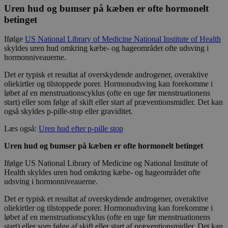
Uren hud og bumser på kæben er ofte hormonelt
betinget
Ifølge
US National Library of Medicine National Institute of Health
skyldes uren hud omkring kæbe- og hageområdet ofte udsving i
hormonniveauerne.
Det er typisk et resultat af overskydende androgener, overaktive
oliekirtler og tilstoppede porer. Hormonudsving kan forekomme i
løbet af en menstruationscyklus (ofte en uge før menstruationens
start) eller som følge af skift eller start af præventionsmidler. Det kan
også skyldes p-pille-stop eller graviditet.
Læs også:
Uren hud efter p-pille stop
Uren hud og bumser på kæben er ofte hormonelt betinget
Ifølge US National Library of Medicine og National Institute of
Health skyldes uren hud omkring kæbe- og hageområdet ofte
udsving i hormonniveauerne.
Det er typisk et resultat af overskydende androgener, overaktive
oliekirtler og tilstoppede porer. Hormonudsving kan forekomme i
løbet af en menstruationscyklus (ofte en uge før menstruationens
start) eller som følge af skift eller start af præventionsmidler. Det kan