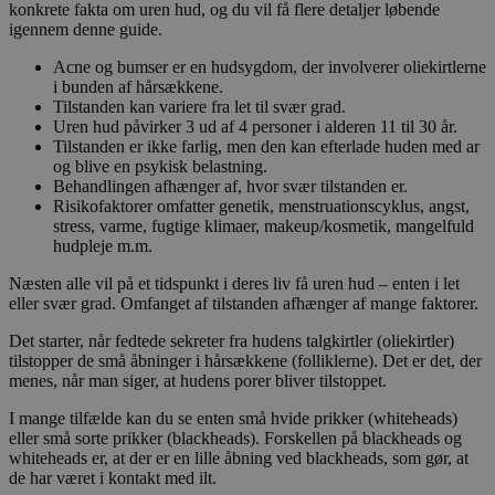
konkrete fakta om uren hud, og du vil få flere detaljer løbende
igennem denne guide.
Acne og bumser er en hudsygdom, der involverer oliekirtlerne
i bunden af hårsækkene.
Tilstanden kan variere fra let til svær grad.
Uren hud påvirker 3 ud af 4 personer i alderen 11 til 30 år.
Tilstanden er ikke farlig, men den kan efterlade huden med ar
og blive en psykisk belastning.
Behandlingen afhænger af, hvor svær tilstanden er.
Risikofaktorer omfatter genetik, menstruationscyklus, angst,
stress, varme, fugtige klimaer, makeup/kosmetik, mangelfuld
hudpleje m.m.
Næsten alle vil på et tidspunkt i deres liv få uren hud – enten i let
eller svær grad. Omfanget af tilstanden afhænger af mange faktorer.
Det starter, når fedtede sekreter fra hudens talgkirtler (oliekirtler)
tilstopper de små åbninger i hårsækkene (folliklerne). Det er det, der
menes, når man siger, at hudens porer bliver tilstoppet.
I mange tilfælde kan du se enten små hvide prikker (whiteheads)
eller små sorte prikker (blackheads). Forskellen på blackheads og
whiteheads er, at der er en lille åbning ved blackheads, som gør, at
de har været i kontakt med ilt.