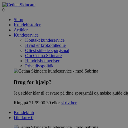
0
Shop
Kundehistorier
Artikler
Kundeservice
Kontakt kundeservice
Hvad er krokodilleolie
Oftest stillede spørgsmål
Om Cetina Skincare
Handelsbetingelser
Privatlivspolitik
Brug for hjælp?
Jeg sidder klar til at svare på dine spørgsmål og måske guide d
Ring på 71 99 00 39 eller
skriv her
Kundeklub
Din kurv
0