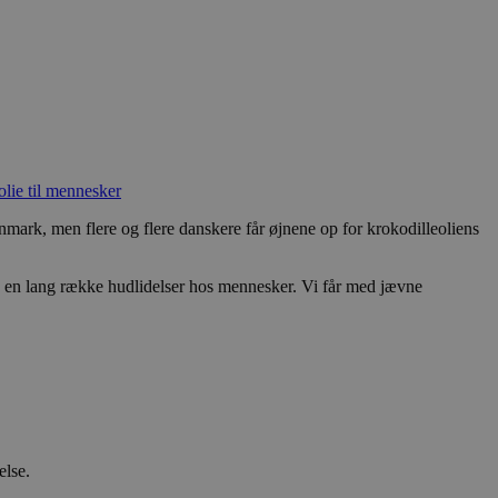
lie til mennesker
mark, men flere og flere danskere får øjnene op for krokodilleoliens
på en lang række hudlidelser hos mennesker. Vi får med jævne
else.