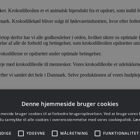
. Krokodilleolien er et animalsk biprodukt fra et opdræt, som indtil for
k. Krokodillekød bliver solgt til fødevareindustrien, hvor efter fedtet e
Netop derfor har vi alle godkendelser i orden, hvilket sikrer os optimal
lse af alle de forhold og betingelser, som krokodilleolien opdrættes und
okodillerne er opdrættet under optimale betingelser.
eje med krokodilleolie til mennesker. Vores krokodilleolie er udelukkend
efter vi samlet det hele i Danmark. Selve produktionen af vores hudplej
dilleolie til mennesker
Denne hjemmeside bruger cookies
esker har brugt animalsk fedt i mange tusinde år både i hudplejeprodu
eside bruger cookies til at forbedre brugeroplevelsen. Ved at bruge vore
m er godt for vores hud. Krokodilleolien indeholder mange gavnlige ing
du samtykke til alle cookies i overensstemmelse med vores cookiepolitik.
Læs
NDIGE
YDEEVNE
MÅLRETNING
FUNKTIONALITET
 kan dræbe stammer af virulente bakterier. Derudover har krokodilleolie 