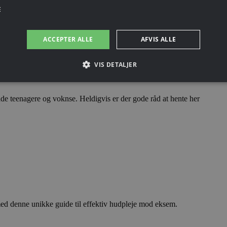
E
ig
ACCEPTER ALLE
AFVIS ALLE
VIS DETALJER
de teenagere og voknse. Heldigvis er der gode råd at hente her
med denne unikke guide til effektiv hudpleje mod eksem.