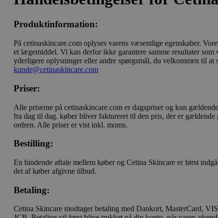
Produktinformation:
På cetinaskincare.com oplyses varens væsentlige egenskaber. Vores
et lægemiddel. Vi kan derfor ikke garantere samme resultater som v
yderligere oplysninger eller andre spørgsmål, du velkommen til at s
kunde@cetinaskincare.com
Priser:
Alle priserne på cetinaskincare.com er dagspriser og kun gældende
fra dag til dag. køber bliver faktureret til den pris, der er gældend
ordren. Alle priser er vist inkl. moms.
Bestilling:
En bindende aftale mellem køber og Cetina Skincare er først indgå
det af køber afgivne tilbud.
Betaling:
Cetina Skincare modtager betaling med Dankort, MasterCard, VI
JCB. Betaling vil først blive trukket på din konto, når varen afsen