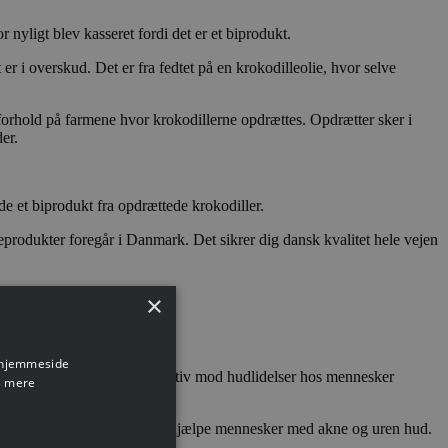
 nyligt blev kasseret fordi det er et biprodukt.
r i overskud. Det er fra fedtet på en krokodilleolie, hvor selve
e forhold på farmene hvor krokodillerne opdrættes. Opdrætter sker i
er.
e et biprodukt fra opdrættede krokodiller.
eprodukter foregår i Danmark. Det sikrer dig dansk kvalitet hele vejen
×
kter og sæber.
s hjemmeside
redienser, som gør den effektiv mod hudlidelser hos mennesker
 mere
vist sig, at være effektiv i at hjælpe mennesker med akne og uren hud.