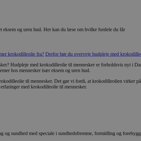
det eksem og uren hud. Her kan du læse om hvilke fordele du får
er krokodilleolie fra?
Derfor bør du overveje hudpleje med krokodilleo
er? Hudpleje med krokodilleolie til mennesker er forholdsvis nyt i Dan
lemer hos mennesker især eksem og uren hud.
odilleolie til mennesker. Det gør vi fordi, at krokodilleolien virker 
erfaringer med krokodilleolie til mennesker.
ing og sundhed med speciale i sundhedsfremme, formidling og forebygg