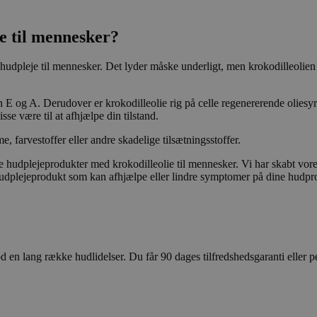
e til mennesker?
 hudpleje til mennesker. Det lyder måske underligt, men krokodilleolie
 E og A. Derudover er krokodilleolie rig på celle regenererende oliesyre
isse være til at afhjælpe din tilstand.
e, farvestoffer eller andre skadelige tilsætningsstoffer.
e hudplejeprodukter med krokodilleolie til mennesker. Vi har skabt vor
t hudplejeprodukt som kan afhjælpe eller lindre symptomer på dine hudpr
d en lang række hudlidelser. Du får 90 dages tilfredshedsgaranti eller p