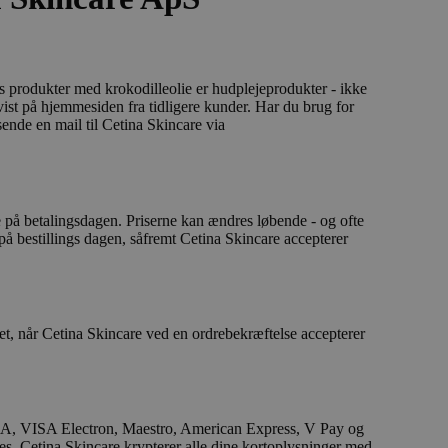
 produkter med krokodilleolie er hudplejeprodukter - ikke
ist på hjemmesiden fra tidligere kunder. Har du brug for
ende en mail til Cetina Skincare via
 på betalingsdagen. Priserne kan ændres løbende - og ofte
e på bestillings dagen, såfremt Cetina Skincare accepterer
et, når Cetina Skincare ved en ordrebekræftelse accepterer
SA, VISA Electron, Maestro, American Express, V Pay og
des. Cetina Skincare krypterer alle dine kortoplysninger med