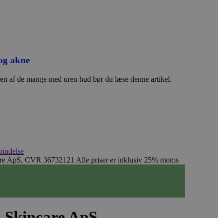
 og akne
 en af de mange med uren hud bør du læse denne artikel.
bindelse
are ApS, CVR 36732121
Alle priser er inklusiv 25% moms
a Skincare ApS