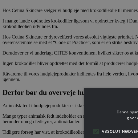
Hos Cetina Skincare sælger vi hudpleje med krokodilleolie til mennesker
I mange lande opdrættes krokodiller ligesom vi opdrætter kvæg i Danmar
krokodilleolien udvindes fra.
Hos Cetina Skincare er dyrevelfærd vores absolut vigtigste prioritet. 
overensstemmelse med et “Code of Practice”, som er en striks beskrive
Derudover er vi underlagt CITES konventionen, hvilket sikrer os at kr
Ingen krokodiller bliver opdrættet med det formål at producerer hudpl
Råvarerne til vores hudplejeprodukter indhentes fra hele verden, hvor
igennem.
Derfor bør du overveje hudpleje med kroko
Animalsk fedt i hudplejeprodukter er ikke noget nyt fænomen. Vi menn
Denne hjemm
Mange typer animalsk fedt indeholder en masse vigtige vitaminer, so
giver 
herunder omega fedtsyrer, antioxidanter.
ABSOLUT NØDVE
Tidligere forsøg har vist, at krokodilleoliens antibiotiske egenskaber