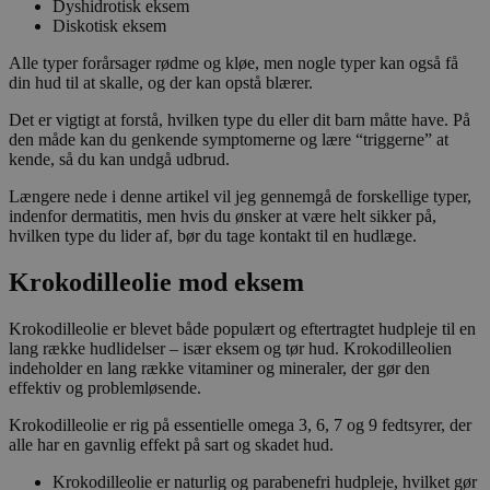
Dyshidrotisk eksem
Diskotisk eksem
Alle typer forårsager rødme og kløe, men nogle typer kan også få
din hud til at skalle, og der kan opstå blærer.
Det er vigtigt at forstå, hvilken type du eller dit barn måtte have. På
den måde kan du genkende symptomerne og lære “triggerne” at
kende, så du kan undgå udbrud.
Længere nede i denne artikel vil jeg gennemgå de forskellige typer,
indenfor dermatitis, men hvis du ønsker at være helt sikker på,
hvilken type du lider af, bør du tage kontakt til en hudlæge.
Krokodilleolie mod eksem
Krokodilleolie er blevet både populært og eftertragtet hudpleje til en
lang række hudlidelser – især eksem og tør hud. Krokodilleolien
indeholder en lang række vitaminer og mineraler, der gør den
effektiv og problemløsende.
Krokodilleolie er rig på essentielle omega 3, 6, 7 og 9 fedtsyrer, der
alle har en gavnlig effekt på sart og skadet hud.
Krokodilleolie er naturlig og parabenefri hudpleje, hvilket gør