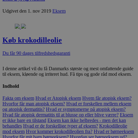
Udgivet den 1. nov 2019
Eksem
Køb krokodilleolie
Du får 90 dages tilfredshedsgaranti
I denne artikel vil du få Danmarks største og mest omfattende guide
til eksem, kløende og irriteret hud. Få tips og gode råd mod eksem.
Indhold
Fakta om eksem
Hvad er Atopisk eksem
Hvem får atopisk eksem?
Hvorfor får man atopisk eksem?
Hvad er forskellen mellem eksem
og atopisk dermatitis?
Hvad er symptomerne på atopisk eksem?
Hvad får atopisk dermatitis til at blusse op eller blive værre?
Eksem
er ikke bare en tilstand
Eksem kan ikke helbredes - men det kan
behandles
Hvad er de forskellige typer af eksem?
Krokodilleolie
mod eksem
Hvor kommer krokodilleolien fra?
Hvad er børneeksem
Hvorfor får mit barn børneeksem?
Hvordan ser børneeksem ud?