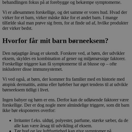
behandlingen fokus på at forebygge og bekæmpe symptomerne.
Vi er allesammen forskellige, og det samme er vores hud. Hvad der
virker for et barn, virker måske ikke for et andet barn. I mange
tilfælde skal man prøve sig frem, for at finde ud af, hvilke produkter
der virker bedst.
Hvorfor får mit barn børneeksem?
Den nøjagtige årsag er ukendt. Forskere ved, at børn, der udvikler
eksem, skyldes en kombination af gener og miljømæssige faktorer.
Forskellige triggere kan få symptomerne til at blusse op – ofte
inkluderer disse immunsystemet.
Vi ved også, at børn, der kommer fra familier med en historie med
atopisk dermatitis, astma eller høfeber har øget tendens til at udvikle
børneeksem tidligt i livet.
Ingen babyer og børn er ens. Derfor kan de udløsende faktorer være
forskellige. Der er dog nogle mere almindelige triggere, som dit barn
ikke bør eksponeres overfor:
Irritanter f.eks. uldtøj, polyester, parfume, stærke sæber, da de
alle kan være årsag til udvikling af eksem.
Tør hud og lav luftfugtighed kan give symptomer på