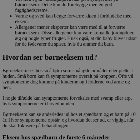
børneeksem. Dette kan du forebygge med en god
fugtighedscreme.
Varme og sved kan begge forværre kløen i forbindelse med
eksem.
Allergener mener eksperter kan være med til at forværre
børneeksem. Disse allergener kan være komælk, jordnødder,
æg og nogle typer frugter. Husk også, at din baby bliver udsat
for de fødevarer du spiser, hvis du ammer dit barn.
Hvordan ser børneeksem ud?
Børneeksem ses hos små børn som små røde områder eller pletter i
huden. Små børn kan få symptomerne overalt på kroppen. Ofte vil
symptomerne dog komme på kinderne og i folderne ved arme og
ben.
I nogle tilfælde kan symptomerne forveksles med svamp eller arp,
hvis symptomerne er i hovedbunden.
Børneeksem kan se anderledes ud hos et spædbarn og et barn på 10
år. Hvor symptomerne opstår, og hvordan det ser ud, er vigtigt, når
du skal fokusere på behandlingen.
Eksem hos spædbørn de første 6 måneder