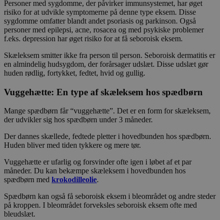
Personer med sygdomme, der påvirker immunsystemet, har øget
risiko for at udvikle symptomerne på denne type eksem. Disse
sygdomme omfatter blandt andet psoriasis og parkinson. Også
personer med epilepsi, acne, rosacea og med psykiske problemer
f.eks. depression har øget risiko for at få seboroisk eksem.
Skæleksem smitter ikke fra person til person. Seboroisk dermatitis er
en almindelig hudsygdom, der forårsager udslæt. Disse udslæt gør
huden rødlig, fortykket, fedtet, hvid og gullig.
Vuggehætte: En type af skæleksem hos spædbørn
Mange spædbørn får “vuggehætte”. Det er en form for skæleksem,
der udvikler sig hos spædbørn under 3 måneder.
Der dannes skællede, fedtede pletter i hovedbunden hos spædbørn.
Huden bliver med tiden tykkere og mere tør.
Vuggehætte er ufarlig og forsvinder ofte igen i løbet af et par
måneder. Du kan bekæmpe skæleksem i hovedbunden hos
spædbørn med
krokodilleolie
.
Spædbørn kan også få seboroisk eksem i bleområdet og andre steder
på kroppen. I bleområdet forveksles seboroisk eksem ofte med
bleudslæt.