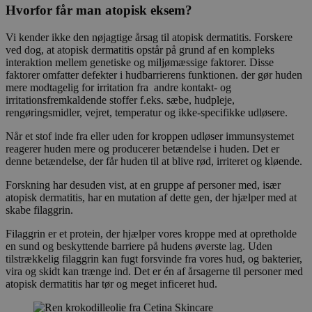
Hvorfor får man atopisk eksem?
Vi kender ikke den nøjagtige årsag til atopisk dermatitis. Forskere
ved dog, at atopisk dermatitis opstår på grund af en kompleks
interaktion mellem genetiske og miljømæssige faktorer. Disse
faktorer omfatter defekter i hudbarrierens funktionen. der gør huden
mere modtagelig for irritation fra andre kontakt- og
irritationsfremkaldende stoffer f.eks. sæbe, hudpleje,
rengøringsmidler, vejret, temperatur og ikke-specifikke udløsere.
Når et stof inde fra eller uden for kroppen udløser immunsystemet
reagerer huden mere og producerer betændelse i huden. Det er
denne betændelse, der får huden til at blive rød, irriteret og kløende.
Forskning har desuden vist, at en gruppe af personer med, især
atopisk dermatitis, har en mutation af dette gen, der hjælper med at
skabe filaggrin.
Filaggrin er et protein, der hjælper vores kroppe med at opretholde
en sund og beskyttende barriere på hudens øverste lag. Uden
tilstrækkelig filaggrin kan fugt forsvinde fra vores hud, og bakterier,
vira og skidt kan trænge ind. Det er én af årsagerne til personer med
atopisk dermatitis har tør og meget inficeret hud.