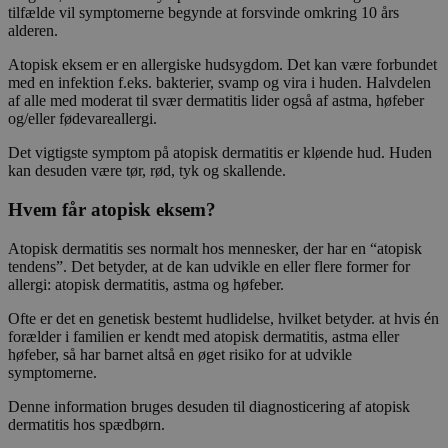
tilfælde vil symptomerne begynde at forsvinde omkring 10 års
alderen.
Atopisk eksem er en allergiske hudsygdom. Det kan være forbundet
med en infektion f.eks. bakterier, svamp og vira i huden. Halvdelen
af alle med moderat til svær dermatitis lider også af astma, høfeber
og/eller fødevareallergi.
Det vigtigste symptom på atopisk dermatitis er kløende hud. Huden
kan desuden være tør, rød, tyk og skallende.
Hvem får atopisk eksem?
Atopisk dermatitis ses normalt hos mennesker, der har en “atopisk
tendens”. Det betyder, at de kan udvikle en eller flere former for
allergi: atopisk dermatitis, astma og høfeber.
Ofte er det en genetisk bestemt hudlidelse, hvilket betyder. at hvis én
forælder i familien er kendt med atopisk dermatitis, astma eller
høfeber, så har barnet altså en øget risiko for at udvikle
symptomerne.
Denne information bruges desuden til diagnosticering af atopisk
dermatitis hos spædbørn.