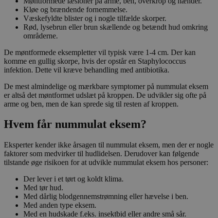
Møntformede læsioner på arme, ben, overkrop og hænder.
Kløe og brændende fornemmelse.
Væskefyldte blister og i nogle tilfælde skorper.
Rød, lysebrun eller brun skællende og betændt hud omkring
områderne.
De møntformede eksempletter vil typisk være 1-4 cm. Der kan
komme en gullig skorpe, hvis der opstår en Staphylococcus
infektion. Dette vil kræve behandling med antibiotika.
De mest almindelige og mærkbare symptomer på nummulat eksem
er altså det møntformet udslæt på kroppen. De udvikler sig ofte på
arme og ben, men de kan sprede sig til resten af kroppen.
Hvem får nummulat eksem?
Eksperter kender ikke årsagen til nummulat eksem, men der er nogle
faktorer som medvirker til hudlidelsen. Derudover kan følgende
tilstande øge risikoen for at udvikle nummulat eksem hos personer:
Der lever i et tørt og koldt klima.
Med tør hud.
Med dårlig blodgennemstrømning eller hævelse i ben.
Med anden type eksem.
Med en hudskade f.eks. insektbid eller andre små sår.