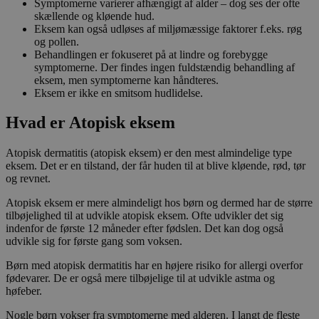
Symptomerne varierer afhængigt af alder – dog ses der ofte
skællende og kløende hud.
Eksem kan også udløses af miljømæssige faktorer f.eks. røg
og pollen.
Behandlingen er fokuseret på at lindre og forebygge
symptomerne. Der findes ingen fuldstændig behandling af
eksem, men symptomerne kan håndteres.
Eksem er ikke en smitsom hudlidelse.
Hvad er Atopisk eksem
Atopisk dermatitis (atopisk eksem) er den mest almindelige type
eksem. Det er en tilstand, der får huden til at blive kløende, rød, tør
og revnet.
Atopisk eksem er mere almindeligt hos børn og dermed har de større
tilbøjelighed til at udvikle atopisk eksem. Ofte udvikler det sig
indenfor de første 12 måneder efter fødslen. Det kan dog også
udvikle sig for første gang som voksen.
Børn med atopisk dermatitis har en højere risiko for allergi overfor
fødevarer. De er også mere tilbøjelige til at udvikle astma og
høfeber.
Nogle børn vokser fra symptomerne med alderen. I langt de fleste