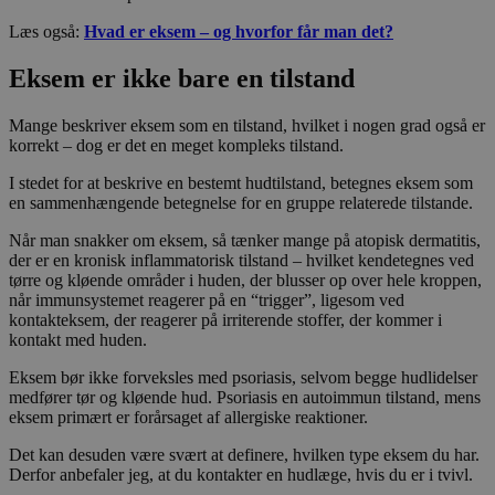
Læs også:
Hvad er eksem – og hvorfor får man det?
Eksem er ikke bare en tilstand
Mange beskriver eksem som en tilstand, hvilket i nogen grad også er
korrekt – dog er det en meget kompleks tilstand.
I stedet for at beskrive en bestemt hudtilstand, betegnes eksem som
en sammenhængende betegnelse for en gruppe relaterede tilstande.
Når man snakker om eksem, så tænker mange på atopisk dermatitis,
der er en kronisk inflammatorisk tilstand – hvilket kendetegnes ved
tørre og kløende områder i huden, der blusser op over hele kroppen,
når immunsystemet reagerer på en “trigger”, ligesom ved
kontakteksem, der reagerer på irriterende stoffer, der kommer i
kontakt med huden.
Eksem bør ikke forveksles med psoriasis, selvom begge hudlidelser
medfører tør og kløende hud. Psoriasis en autoimmun tilstand, mens
eksem primært er forårsaget af allergiske reaktioner.
Det kan desuden være svært at definere, hvilken type eksem du har.
Derfor anbefaler jeg, at du kontakter en hudlæge, hvis du er i tvivl.