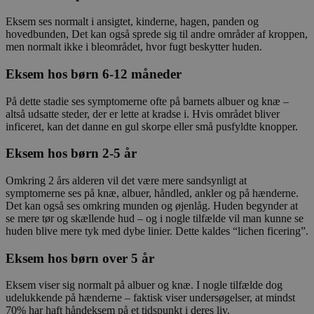
Eksem ses normalt i ansigtet, kinderne, hagen, panden og
hovedbunden, Det kan også sprede sig til andre områder af kroppen,
men normalt ikke i bleområdet, hvor fugt beskytter huden.
Eksem hos børn 6-12 måneder
På dette stadie ses symptomerne ofte på barnets albuer og knæ –
altså udsatte steder, der er lette at kradse i. Hvis området bliver
inficeret, kan det danne en gul skorpe eller små pusfyldte knopper.
Eksem hos børn 2-5 år
Omkring 2 års alderen vil det være mere sandsynligt at
symptomerne ses på knæ, albuer, håndled, ankler og på hænderne.
Det kan også ses omkring munden og øjenlåg. Huden begynder at
se mere tør og skællende hud – og i nogle tilfælde vil man kunne se
huden blive mere tyk med dybe linier. Dette kaldes “lichen ficering”.
Eksem hos børn over 5 år
Eksem viser sig normalt på albuer og knæ. I nogle tilfælde dog
udelukkende på hænderne – faktisk viser undersøgelser, at mindst
70% har haft håndeksem på et tidspunkt i deres liv.