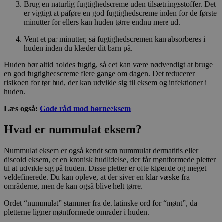
Brug en naturlig fugtighedscreme uden tilsætningsstoffer. Det
er vigtigt at påføre en god fugtighedscreme inden for de første
minutter for ellers kan huden tørre endnu mere ud.
Vent et par minutter, så fugtighedscremen kan absorberes i
huden inden du klæder dit barn på.
Huden bør altid holdes fugtig, så det kan være nødvendigt at bruge
en god fugtighedscreme flere gange om dagen. Det reducerer
risikoen for tør hud, der kan udvikle sig til eksem og infektioner i
huden.
Læs også:
Gode råd mod børneeksem
Hvad er nummulat eksem?
Nummulat eksem er også kendt som nummulat dermatitis eller
discoid eksem, er en kronisk hudlidelse, der får møntformede pletter
til at udvikle sig på huden. Disse pletter er ofte kløende og meget
veldefinerede. Du kan opleve, at der siver en klar væske fra
områderne, men de kan også blive helt tørre.
Ordet “nummulat” stammer fra det latinske ord for “mønt”, da
pletterne ligner møntformede områder i huden.