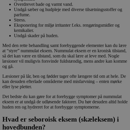
Overdrevet bade og varmt vand.
Undgå sæber og hudpleje med diverse tilsætningsstoffer og
parfume.
Stress.
Eksponering for miljø irritanter f.eks. rengøringsmidler og
kemikalier.
Undgå skader på huden.
Med den rette behandling samt forebyggende elementer kan du lære
at “styre” nummulat eksem. Nummulat eksem er en kronisk tilstand,
så det kan være en tilstand, som du skal lære at leve med. Nogle
læsioner vil muligvis forsvinde fuldstændig, mens andre kan komme
og gå.
Læsioner på lår, ben og fødder tager ofte længere tid om at hele. De
kan desuden efterlade områderne med misfarvning – enten mørke
eller lyse pletter.
Det bedste du kan gøre for at forebygge symptomer på nummulat
eksem er at undgå de udløsende faktorer. Du bør desuden altid holde
huden ren og hydreret for at forebygge symptomerne.
Hvad er seboroisk eksem (skæleksem) i
hovedbunden?