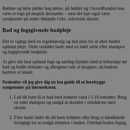
Rødme og tørre pletter bag ørene, på fødder og i hovedbunden kan
være et tegn på atopisk dermatitis – men det kan også være
symptomer på andre tilstande f.eks. seboroisk eksem.
Bad og fugtgivende hudpleje
Det er vigtigt med en regelmæssig og fast plan for at sikre huden
optimal pleje. Dette omfatter bade med en mild sæbe eller shampoo
og fugtgivende hudpleje.
At give din hud optimal fugt og næring hjælper med at bekæmpe tør
hud og holde irritanter og allergener ude af kroppen, da hudens
barriere er intakt.
Nedenfor vil jeg give dig en lyn guide til at forebygge
symptomer på børneeksem.
Lad dit barn få et bad med lunkent vand i 5-10 minutter. Brug
en mild shampoo og undgå at skrubbe i områderne med
eksem.
Efter badet lader du dit barn lufttørre eller brug et håndklæde
forsigtigt for at undgå irritation i huden. Efterlad huden fugtig.