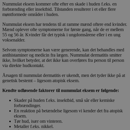
Nummulat eksem kommer ofte efter en skade i huden f.eks. en
forbrænding eller insektbid. Tilstanden resulterer i et eller flere
møntformede områder i huden.
Nummulat eksem har tendens til at ramme mænd oftere end kvinder.
Mænd oplever ofte symptomerne for første gang, når de er mellem
55 og 56 år. Kvinder får det typisk i ungdomsårene eller i en ung
voksenalder.
Selvom symptomerne kan være generende, kan det behandles med
antihistaminer og medicin fra lægen. Nummulat dermatitis smitter
ikke, hvilket betyder, at det ikke kan overføres fra person til person
via direkte hudkontakt.
Årsagen til nummulat dermatitis er ukendt, men det tyder ikke på at
genetisk bestemt – ligesom atopisk eksem.
Kendte udløsende faktorer til nummulat eksem er følgende:
Skader på huden f.eks. insektbid, små sår eller kemiske
forbrændinger.
En reaktion på betændelse ligesom vi kender det fra atopisk
eksem.
Tør hud, især om vinteren.
Metaller f.eks. nikkel.