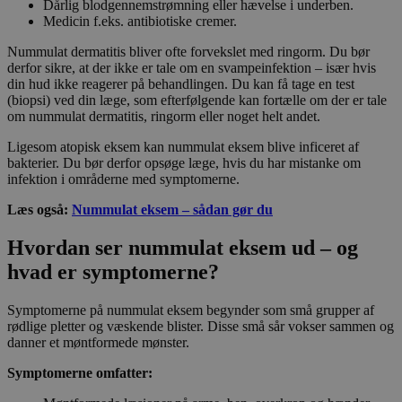
Dårlig blodgennemstrømning eller hævelse i underben.
Medicin f.eks. antibiotiske cremer.
Nummulat dermatitis bliver ofte forvekslet med ringorm. Du bør
derfor sikre, at der ikke er tale om en svampeinfektion – især hvis
din hud ikke reagerer på behandlingen. Du kan få tage en test
(biopsi) ved din læge, som efterfølgende kan fortælle om der er tale
om nummulat dermatitis, ringorm eller noget helt andet.
Ligesom atopisk eksem kan nummulat eksem blive inficeret af
bakterier. Du bør derfor opsøge læge, hvis du har mistanke om
infektion i områderne med symptomerne.
Læs også:
Nummulat eksem – sådan gør du
Hvordan ser nummulat eksem ud – og
hvad er symptomerne?
Symptomerne på nummulat eksem begynder som små grupper af
rødlige pletter og væskende blister. Disse små sår vokser sammen og
danner et møntformede mønster.
Symptomerne omfatter: