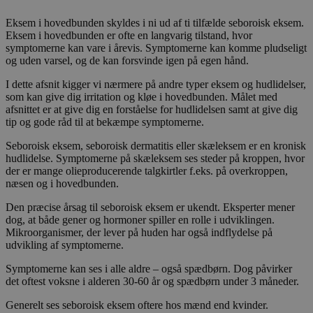
Eksem i hovedbunden skyldes i ni ud af ti tilfælde seboroisk eksem.
Eksem i hovedbunden er ofte en langvarig tilstand, hvor
symptomerne kan vare i årevis. Symptomerne kan komme pludseligt
og uden varsel, og de kan forsvinde igen på egen hånd.
I dette afsnit kigger vi nærmere på andre typer eksem og hudlidelser,
som kan give dig irritation og kløe i hovedbunden. Målet med
afsnittet er at give dig en forståelse for hudlidelsen samt at give dig
tip og gode råd til at bekæmpe symptomerne.
Seboroisk eksem, seboroisk dermatitis eller skæleksem er en kronisk
hudlidelse. Symptomerne på skæleksem ses steder på kroppen, hvor
der er mange olieproducerende talgkirtler f.eks. på overkroppen,
næsen og i hovedbunden.
Den præcise årsag til seboroisk eksem er ukendt. Eksperter mener
dog, at både gener og hormoner spiller en rolle i udviklingen.
Mikroorganismer, der lever på huden har også indflydelse på
udvikling af symptomerne.
Symptomerne kan ses i alle aldre – også spædbørn. Dog påvirker
det oftest voksne i alderen 30-60 år og spædbørn under 3 måneder.
Generelt ses seboroisk eksem oftere hos mænd end kvinder.