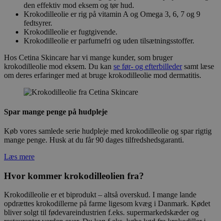
den effektiv mod eksem og tør hud.
Krokodilleolie er rig på vitamin A og Omega 3, 6, 7 og 9
fedtsyrer.
Krokodilleolie er fugtgivende.
Krokodilleolie er parfumefri og uden tilsætningsstoffer.
Hos Cetina Skincare har vi mange kunder, som bruger
krokodilleolie mod eksem. Du kan
se før- og efterbilleder
samt læse
om deres erfaringer med at bruge krokodilleolie mod dermatitis.
Spar mange penge på hudpleje
Køb vores samlede serie hudpleje med krokodilleolie og spar rigtig
mange penge. Husk at du får 90 dages tilfredshedsgaranti.
Læs mere
Hvor kommer krokodilleolien fra?
Krokodilleolie er et biprodukt – altså overskud. I mange lande
opdrættes krokodillerne på farme ligesom kvæg i Danmark. Kødet
bliver solgt til fødevareindustrien f.eks. supermarkedskæder og