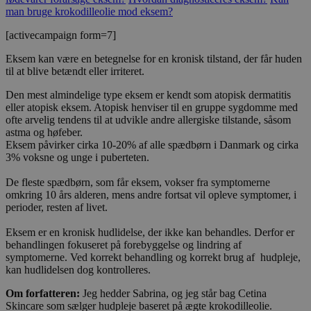
man bruge krokodilleolie mod eksem?
[activecampaign form=7]
Eksem kan være en betegnelse for en kronisk tilstand, der får huden
til at blive betændt eller irriteret.
Den mest almindelige type eksem er kendt som atopisk dermatitis
eller atopisk eksem. Atopisk henviser til en gruppe sygdomme med
ofte arvelig tendens til at udvikle andre allergiske tilstande, såsom
astma og høfeber.
Eksem påvirker cirka 10-20% af alle spædbørn i Danmark og cirka
3% voksne og unge i puberteten.
De fleste spædbørn, som får eksem, vokser fra symptomerne
omkring 10 års alderen, mens andre fortsat vil opleve symptomer, i
perioder, resten af livet.
Eksem er en kronisk hudlidelse, der ikke kan behandles. Derfor er
behandlingen fokuseret på forebyggelse og lindring af
symptomerne. Ved korrekt behandling og korrekt brug af hudpleje,
kan hudlidelsen dog kontrolleres.
Om forfatteren:
Jeg hedder Sabrina, og jeg står bag Cetina
Skincare som sælger hudpleje baseret på ægte krokodilleolie.