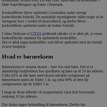
restauranter verden over. Du kan f.eks. købe kød fra krokodiller i
både SuperBrugsen og Fakta i Danmark.
Krokodillerne bliver opdrættet i Australien under strengt
kontrollerede forhold. De australske myndigheder stiller nogle af de
strengeste krav i verden til dyrevelfærd, og derfor bliver
krokodillerne opdrættet under de bedste forhold.
Cetina Skincare er
CITES
godkendt således vi er sikre på, at vores
krokodilleolie stammer fra opdrættede krokodiller.
Der er altså ingen krokodiller, som bliver opdrættet med det formål
at lave hudpleje.
Hvad er børneeksem
Børneeksem er atopisk eksem – bare hos små børn. Det er et
almindeligt hudproblem hos spædbørn og børn op til 10 års alderen.
Cirka 65% af alle børn med eksem udvikler symptomer på
børneeksem inden de fylder 1 år, og cirka 90% af dem får
symptomerne før de fylder 5 år.
I langt de fleste tilfælde vil symptomerne være helt forsvundet
omkring 10 års alderen.
Der findes ingen behandling til børneeksem. Derfor har