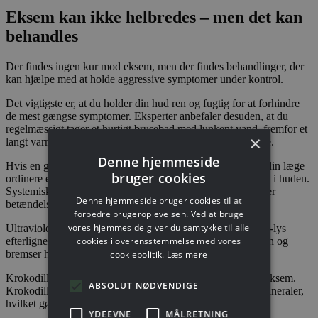
Eksem kan ikke helbredes – men det kan
behandles
Der findes ingen kur mod eksem, men der findes behandlinger, der
kan hjælpe med at holde aggressive symptomer under kontrol.
Det vigtigste er, at du holder din hud ren og fugtig for at forhindre
de mest gængse symptomer. Eksperter anbefaler desuden, at du
regelmæssigt tager et hurtigt brusebad med lunkent vand, fremfor et
×
langt varmt bad og derefter påfører en god fugtighedscreme.
Denne hjemmeside
Hvis en god creme ikke er nok til at berolige din hud, kan din læge
bruger cookies
ordinere en salve med steroider for at reducere betændelsen i huden.
Systemisk medicin kan også være en løsning, der bekæmper
Denne hjemmeside bruger cookies til at
betændelse i hele kroppen.
forbedre brugeroplevelsen. Ved at bruge
vores hjemmeside giver du samtykke til alle
Ultraviolet B-terapi er også en behandlingsmulighed. UVB-lys
efterligner sollys, hvilket tilskynder produktion af D-vitamin og
cookies i overensstemmelse med vores
bremser hudens inflammatoriske respons.
cookiepolitik.
Læs mere
Krokodilleolie er ligeledes kendt for at være effektiv mod eksem.
ABSOLUT NØDVENDIGE
Krokodilleolie indeholder en række vigtige vitaminer og mineraler,
hvilket gør den yderst effektiv.
YDEEVNE
MÅLRETNING