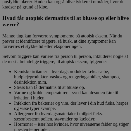
pusfyldte blærer. Huden kan også blive tykkere i områder, hvor du
kradser på grund af kløe.
Hvad får atopisk dermatitis til at blusse op eller blive
værre?
Mange ting kan forværre symptomerne på atopisk eksem. Når du
prøver at identificere triggere, så husk, at dine symptomer kan
forværres et stykke tid efter eksponeringen.
Selvom triggere kan variere fra person til person, inkluderer nogle af
de mest almindelige triggere, til atopisk eksem, følgende:
Kemiske irritanter – hverdagsprodukter f.eks. sæbe,
hudplejeprodukter, vaske- og rengøringsmidler, shampoo,
desinfektion m.m.
Stress kan få dermatitis til at blusse op.
Varme og kolde temperaturer – sved kan desuden føre til
irritation i huden.
Infektion fra bakterier og vira, der lever i din hud f.eks. herpes
og visse typer svampe.
Allergener fra hverdagsmaterialer i miljøet f.eks.
sæsonbestemt pollen, støvmider og kæledyr.
Hormoner – især hos kvinder, hvor niveauerne falder og stiger
i bestemte perioder.