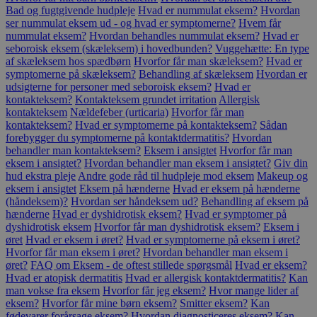
Bad og fugtgivende hudpleje
Hvad er nummulat eksem?
Hvordan
ser nummulat eksem ud - og hvad er symptomerne?
Hvem får
nummulat eksem?
Hvordan behandles nummulat eksem?
Hvad er
seboroisk eksem (skæleksem) i hovedbunden?
Vuggehætte: En type
af skæleksem hos spædbørn
Hvorfor får man skæleksem?
Hvad er
symptomerne på skæleksem?
Behandling af skæleksem
Hvordan er
udsigterne for personer med seboroisk eksem?
Hvad er
kontakteksem?
Kontakteksem grundet irritation
Allergisk
kontakteksem
Nældefeber (urticaria)
Hvorfor får man
kontakteksem?
Hvad er symptomerne på kontakteksem?
Sådan
forebygger du symptomerne på kontaktdermatitis?
Hvordan
behandler man kontakteksem?
Eksem i ansigtet
Hvorfor får man
eksem i ansigtet?
Hvordan behandler man eksem i ansigtet?
Giv din
hud ekstra pleje
Andre gode råd til hudpleje mod eksem
Makeup og
eksem i ansigtet
Eksem på hænderne
Hvad er eksem på hænderne
(håndeksem)?
Hvordan ser håndeksem ud?
Behandling af eksem på
hænderne
Hvad er dyshidrotisk eksem?
Hvad er symptomer på
dyshidrotisk eksem
Hvorfor får man dyshidrotisk eksem?
Eksem i
øret
Hvad er eksem i øret?
Hvad er symptomerne på eksem i øret?
Hvorfor får man eksem i øret?
Hvordan behandler man eksem i
øret?
FAQ om Eksem - de oftest stillede spørgsmål
Hvad er eksem?
Hvad er atopisk dermatitis
Hvad er allergisk kontaktdermatitis?
Kan
man vokse fra eksem
Hvorfor får jeg eksem?
Hvor mange lider af
eksem?
Hvorfor får mine børn eksem?
Smitter eksem?
Kan
fødevarer forårsage eksem?
Hvordan diagnosticeres eksem?
Kan