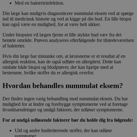
Med en bakterieinfektion.
Din læge kan muligvis diagnosticere nummulat eksem ved at spørge
ind til medicinsk historie og ved at kigge på din hud. En lille biopsi
kan også være en mulighed, for at være helt sikker.
Under biopsien vil lægen fjerne et lille stykke hud væv fra det
berørte område. Prøven analyseres efterfølgende for tilstedeværelsen
af bakterier.
Hvis din læge har mistanke om, at læsionerne er et resultat af en
allergisk reaktion, kan de også udføre en allergitest. Dette kan
omfatte både biopsi og blodprøver, der kan hjælpe med at
bestemme, hvilke stoffer du er allergisk overfor.
Hvordan behandles nummulat eksem?
Der findes ingen varig behandling mod nummulat eksem. Du har
mulighed for at lindre og forebygge symptomerne ved at foretage
livsstilsændringer og undgå faktorer, der udløser symptomerne.
For at undgå udløsende faktorer bør du holde dig fra følgende:
Uld og andre hudirriterende stoffer, der kan udløse
symptomer.