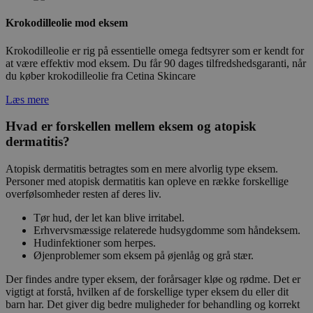
Krokodilleolie mod eksem
Krokodilleolie er rig på essentielle omega fedtsyrer som er kendt for
at være effektiv mod eksem. Du får 90 dages tilfredshedsgaranti, når
du køber krokodilleolie fra Cetina Skincare
Læs mere
Hvad er forskellen mellem eksem og atopisk
dermatitis?
Atopisk dermatitis betragtes som en mere alvorlig type eksem.
Personer med atopisk dermatitis kan opleve en række forskellige
overfølsomheder resten af deres liv.
Tør hud, der let kan blive irritabel.
Erhvervsmæssige relaterede hudsygdomme som håndeksem.
Hudinfektioner som herpes.
Øjenproblemer som eksem på øjenlåg og grå stær.
Der findes andre typer eksem, der forårsager kløe og rødme. Det er
vigtigt at forstå, hvilken af de forskellige typer eksem du eller dit
barn har. Det giver dig bedre muligheder for behandling og korrekt