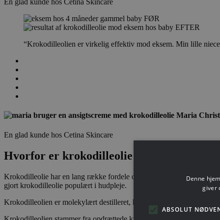
En glad kunde hos Cetina Skincare
FØR
EFTER
“Krokodilleolien er virkelig effektiv mod eksem. Min lille nie
Maria Chris
En glad kunde hos Cetina Skincare
Hvorfor er krokodilleolie effektiv mod ek
Krokodilleolie har en lang række fordele og egenskaber i hudpleje mod 
Denne hjemm
gjort krokodilleolie populært i hudpleje.
giver 
Krokodilleolien er molekylært destilleret, hvilket betyder, at den er fr
ABSOLUT NØDVE
Krokodilleolien stammer fra opdrættede krokodiller i Australien. Her o