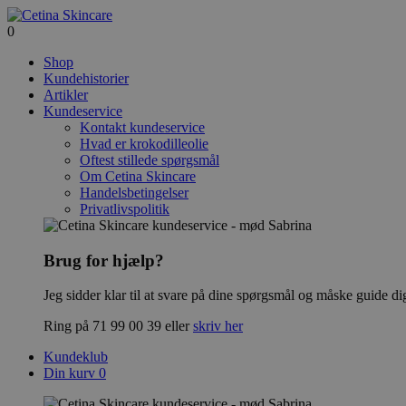
0
Shop
Kundehistorier
Artikler
Kundeservice
Kontakt kundeservice
Hvad er krokodilleolie
Oftest stillede spørgsmål
Om Cetina Skincare
Handelsbetingelser
Privatlivspolitik
Brug for hjælp?
Jeg sidder klar til at svare på dine spørgsmål og måske guide d
Ring på 71 99 00 39 eller
skriv her
Kundeklub
Din kurv
0