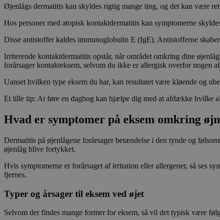
Øjenlågs dermatitis kan skyldes rigtig mange ting, og det kan være re
Hos personer med atopisk kontaktdermatitis kan symptomerne skyldes al
Disse antistoffer kaldes immunoglobulin E (IgE). Antistofferne skaber 
Irriterende kontaktdermatitis opstår, når området omkring dine øjenlå
forårsager kontakteksem, selvom du ikke er allergisk overfor nogen af
Uanset hvilken type eksem du har, kan resultatet være kløende og ube
Et lille tip: At føre en dagbog kan hjælpe dig med at afdække hvilke 
Hvad er symptomer på eksem omkring øj
Dermatitis på øjenlågene forårsager betændelse i den tynde og følsom
øjenlåg blive fortykket.
Hvis symptomerne er forårsaget af irritation eller allergener, så ses 
fjernes.
Typer og årsager til eksem ved øjet
Selvom der findes mange former for eksem, så vil det typisk være føl