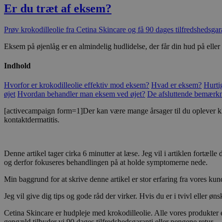
Er du træt af eksem?
Prøv krokodilleolie fra Cetina Skincare og få 90 dages tilfredshedsgar
Eksem på øjenlåg er en almindelig hudlidelse, der får din hud på eller o
Indhold
Hvorfor er krokodilleolie effektiv mod eksem?
Hvad er eksem?
Hurti
øjet
Hvordan behandler man eksem ved øjet?
De afsluttende bemærk
[activecampaign form=1]Der kan være mange årsager til du oplever kløe,
kontaktdermatitis.
Denne artikel tager cirka 6 minutter at læse. Jeg vil i artiklen for
og derfor fokuseres behandlingen på at holde symptomerne nede.
Min baggrund for at skrive denne artikel er stor erfaring fra vores k
Jeg vil give dig tips og gode råd der virker. Hvis du er i tvivl eller 
Cetina Skincare er hudpleje med krokodilleolie. Alle vores produkter e
gengæld tilbyder vi 90 dages tilfredshedsgaranti eller pengene retur.