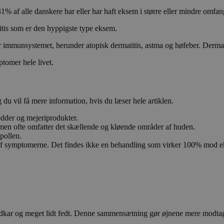
1% af alle danskere har eller har haft eksem i større eller mindre omfang 
itis som er den hyppigste type eksem.
r immunsystemet, herunder atopisk dermatitis, astma og høfeber. Dermat
ptomer hele livet.
u vil få mere information, hvis du læser hele artiklen.
dder og mejeriprodukter.
men ofte omfatter det skællende og kløende områder af huden.
pollen.
g af symptomerne. Det findes ikke en behandling som virker 100% mod 
ar og meget lidt fedt. Denne sammensætning gør øjnene mere modtagelig