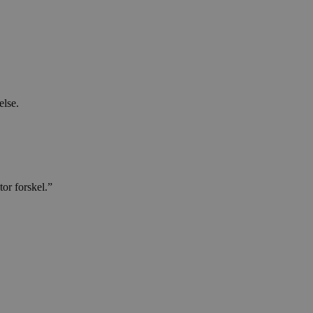
else.
or forskel.”