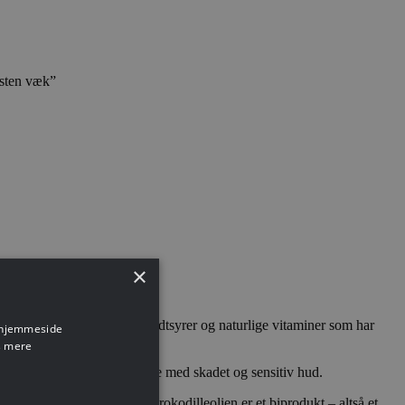
æsten væk”
×
ntielle omega 3, 6, 7 og 9 fedtsyrer og naturlige vitaminer som har
s hjemmeside
 mere
krokodilleolie populær for alle med skadet og sensitiv hud.
evareindustrien og selve krokodilleolien er et biprodukt – altså et