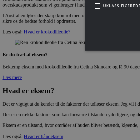
overskudsprodukt som vi genbruger i hudpleje. Ingen krokodiller blive
UKLASSIFICERED
I Australien føres der skarp kontrol med opdrættet for at sikrer de b
sikre os de bedste forhold i opdrættet.
Læs også:
Hvad er krokodilleolie?
Er du træt af eksem?
Bekæmp eksem med krokodilleolie fra Cetina Skincare og få 90 dages t
Læs mere
Hvad er eksem?
Det er vigtigt at du kender til de faktorer der udløser eksem. Jeg vil 
Der er en række faktorer som kan forværre tilstanden yderligere, og d
Eksem er en tilstand, hvor områder af huden bliver betændt, kløende,
Læs også:
Hvad er håndeksem