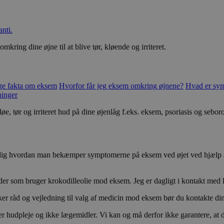
anti.
mkring dine øjne til at blive tør, kløende og irriteret.
ge fakta om eksem
Hvorfor får jeg eksem omkring øjnene?
Hvad er sy
ninger
 tør og irriteret hud på dine øjenlåg f.eks. eksem, psoriasis og seboroi
tælle dig hvordan man bekæmper symptomerne på eksem ved øjet ved hjælp
under som bruger krokodilleolie mod eksem. Jeg er dagligt i kontakt med
ønsker råd og vejledning til valg af medicin mod eksem bør du kontakte di
r hudpleje og ikke lægemidler. Vi kan og må derfor ikke garantere, at d