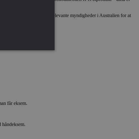
nmark, og godkendt af alle relevante myndigheder i Australien for at
 man får eksem.
ed håndeksem.