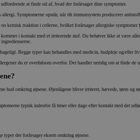
t udfordrende at finde ud af, hvad der forårsager dine symptomer.
lergi. Symptomerne opstår, når dit immunsystem producerer antistoffer 
en kemisk reaktion i cellerne, hvilket forårsager allergiske symptomer 
g kommer i kontakt med et irriterende stof. Du behøver ikke at være all
 ingredienserne.
hageligt. Begge typer kan behandles med medicin, hudpleje og/eller liv
allergener du er overfølsom overfor. Det handler nemlig om at finde de u
nene?
me hud omkring øjnene. Øjenlågene bliver irriteret, hævede, tørre og rø
symptomerne typisk indenfor få timer eller dage efter kontakt med det ud
ge typer der forårsager eksem omkring øjnene.