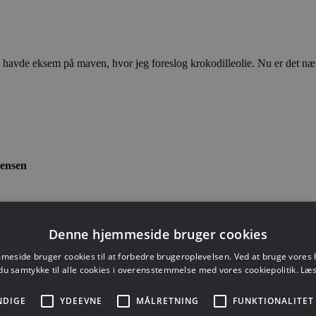
ce havde eksem på maven, hvor jeg foreslog krokodilleolie. Nu er det n
tensen
sem?
Denne hjemmeside bruger cookies
forskellige typer hudlidelser især eksem. Krokodilleolie er rig på esse
eside bruger cookies til at forbedre brugeroplevelsen. Ved at bruge vore
du samtykke til alle cookies i overensstemmelse med vores cookiepolitik.
Læs
emstillet uden brug af kemikalier og tilsætningsstoffer. Netop derfor er 
NDIGE
YDEEVNE
MÅLRETNING
FUNKTIONALITET
pdrættes de på farme ligesom kvæg i Danmark. Kødet bliver solgt til fød