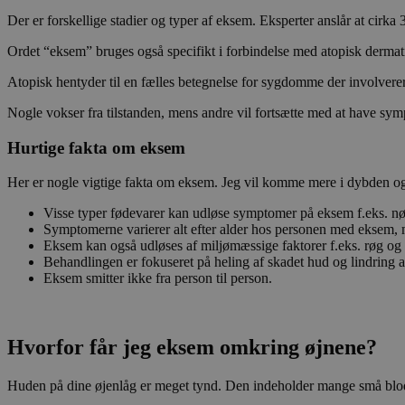
Der er forskellige stadier og typer af eksem. Eksperter anslår at cirka 3
Ordet “eksem” bruges også specifikt i forbindelse med atopisk dermat
Atopisk hentyder til en fælles betegnelse for sygdomme der involvere
Nogle vokser fra tilstanden, mens andre vil fortsætte med at have sym
Hurtige fakta om eksem
Her er nogle vigtige fakta om eksem. Jeg vil komme mere i dybden og d
Visse typer fødevarer kan udløse symptomer på eksem f.eks. nø
Symptomerne varierer alt efter alder hos personen med eksem, 
Eksem kan også udløses af miljømæssige faktorer f.eks. røg og 
Behandlingen er fokuseret på heling af skadet hud og lindrin
Eksem smitter ikke fra person til person.
Hvorfor får jeg eksem omkring øjnene?
Huden på dine øjenlåg er meget tynd. Den indeholder mange små blodk