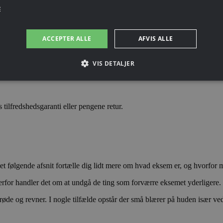
r opdrættet med det formål at udvinde krokodilleolie.
E
edste forhold. Cetina Skincare er CITES godkendt af Naturstyrelsen i Da
ACCEPTER ALLE
AFVIS ALLE
VIS DETALJER
ilfredshedsgaranti eller pengene retur.
i det følgende afsnit fortælle dig lidt mere om hvad eksem er, og hvorfor
erfor handler det om at undgå de ting som forværre eksemet yderligere.
 røde og revner. I nogle tilfælde opstår der små blærer på huden især v