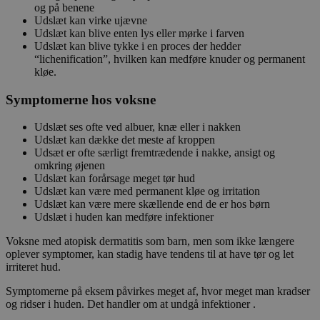
og på benene
Udslæt kan virke ujævne
Udslæt kan blive enten lys eller mørke i farven
Udslæt kan blive tykke i en proces der hedder
“lichenification”, hvilken kan medføre knuder og permanent
kløe.
Symptomerne hos voksne
Udslæt ses ofte ved albuer, knæ eller i nakken
Udslæt kan dække det meste af kroppen
Udsæt er ofte særligt fremtrædende i nakke, ansigt og
omkring øjenen
Udslæt kan forårsage meget tør hud
Udslæt kan være med permanent kløe og irritation
Udslæt kan være mere skællende end de er hos børn
Udslæt i huden kan medføre infektioner
Voksne med atopisk dermatitis som barn, men som ikke længere
oplever symptomer, kan stadig have tendens til at have tør og let
irriteret hud.
Symptomerne på eksem påvirkes meget af, hvor meget man kradser
og ridser i huden. Det handler om at undgå infektioner .