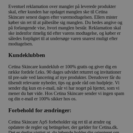
Eventuel reklamation over mangler på leverede produkter
skal, efter kunden har opdaget manglen ske til Cetina
Skincare senest dagen efter varemodtagelsen. Ellers mister
køber sin ret til at påberåbe sig manglen. Du bedes angive og
på forlangende vise, hvori manglen består. Reklamation skal
ske indenfor rimelig tid efter varens modtagelse, og køber er
således forpligtet til at undersøge varen snarest muligt efter
modtagelsen.
Kundeklubben
Cetina Skincare kundeklub er 100% gratis og giver dig en
række fordele f.eks. 90 dages udvidet returret og invitationer
til pre-sale ved lancering af nye produkter. Derudover får du
tilsendt relevante nyheder, tips og gode råd om hudpleje. Vi
sender dig kun en e-mail, når vi har noget på hjertet, som vi
mener du bør vide. Hos Cetina Skincare sender vi ingen spam
og din e-mail er 100% sikker hos os.
Forbehold for ændringer:
Cetina Skincare ApS forbeholder sig ret til at ændre og
opdatere de regler og betingelser, der gælder for Cetina.dk.
Det er derfor vigtigt at, du løbende holder dig orienteret om