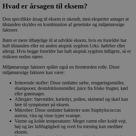
Hvad er årsagen til eksem?
Den specifikke årsag til eksem er ukendt, men eksperter antager at
tilstanden skyldes en kombination af genetiske og miljømæssige
faktorer.
Børn er mere tilbøjelige til at udvikle eksem, hvis en forældre har
haft tilstanden eller en anden atopisk sygdom f.eks. høfeber eller
allergi. Hvis begge forældre har haft atopisk sygdom tidligere, så er
risikoen endnu større.
Miljømæssige faktorer spiller også en fremtræden rolle. Disse
miljømæssige faktorer kan være:
Irriterende stoffer: Disse omfatter sæbe, rengøringsmidler,
shampooer, desinfektionsmidler, juice fra friske frugter, kød
eller grøntsager.
Allergier: Støvmider, kæledyr, pollen, skimmel og skæl kan
føre til symptomer på eksem.
Mikrober: Disse omfatter bakterier som Staphylococcus
aureus, vira og visse typer svampe.
Varme og kolde temperaturer: Meget varmt eller koldt vejr,
høj og lav luftfugtighed og sved fra træning kan medføre
eksem.