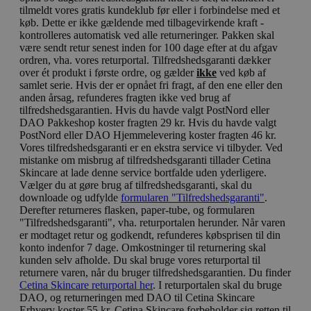
tilmeldt vores gratis kundeklub før eller i forbindelse med et
køb. Dette er ikke gældende med tilbagevirkende kraft -
kontrolleres automatisk ved alle returneringer. Pakken skal
være sendt retur senest inden for 100 dage efter at du afgav
ordren, vha. vores returportal. Tilfredshedsgaranti dækker
over ét produkt i første ordre, og gælder
ikke
ved køb af
samlet serie. Hvis der er opnået fri fragt, af den ene eller den
anden årsag, refunderes fragten ikke ved brug af
tilfredshedsgarantien. Hvis du havde valgt PostNord eller
DAO Pakkeshop koster fragten 29 kr. Hvis du havde valgt
PostNord eller DAO Hjemmelevering koster fragten 46 kr.
Vores tilfredshedsgaranti er en ekstra service vi tilbyder. Ved
mistanke om misbrug af tilfredshedsgaranti tillader Cetina
Skincare at lade denne service bortfalde uden yderligere.
Vælger du at gøre brug af tilfredshedsgaranti, skal du
downloade og udfylde
formularen "Tilfredshedsgaranti"
.
Derefter returneres flasken, paper-tube, og formularen
"Tilfredshedsgaranti", vha. returportalen herunder. Når varen
er modtaget retur og godkendt, refunderes købsprisen til din
konto indenfor 7 dage. Omkostninger til returnering skal
kunden selv afholde. Du skal bruge vores returportal til
returnere varen, når du bruger tilfredshedsgarantien. Du finder
Cetina Skincare returportal her
. I returportalen skal du bruge
DAO, og returneringen med DAO til Cetina Skincare
Erhverv koster 55 kr. Cetina Skincare forbeholder sig retten til