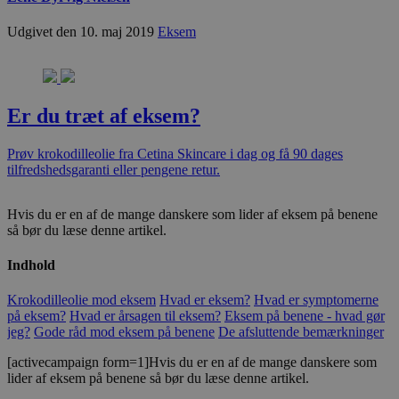
Udgivet den 10. maj 2019
Eksem
Er du træt af eksem?
Prøv krokodilleolie fra Cetina Skincare i dag og få 90 dages
tilfredshedsgaranti eller pengene retur.
Hvis du er en af de mange danskere som lider af eksem på benene
så bør du læse denne artikel.
Indhold
Krokodilleolie mod eksem
Hvad er eksem?
Hvad er symptomerne
på eksem?
Hvad er årsagen til eksem?
Eksem på benene - hvad gør
jeg?
Gode råd mod eksem på benene
De afsluttende bemærkninger
[activecampaign form=1]Hvis du er en af de mange danskere som
lider af eksem på benene så bør du læse denne artikel.