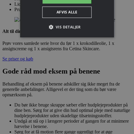
Lichen simplex
Prurigo nodularis
AFVIS ALLE
VIS DETALJER
Alt til din daglige hudpleje i én box
Prøv vores samlede serie hvor du før 1 x krokodilleolie, 1 x
ansigtscreme og 1 x ansigtsrens fra Cetina Skincare.
Se priser og køb
Gode råd mod eksem på benene
Behandling af eksem på benene adskiller sig ikke meget fra de
generelle anbefalinger. Alligevel er der ting som du bør være
opmærksom på.
Du bør ikke bruge skrappe sæber eller hudplejeprodukter på
dine ben. Sørg for at give din hud optimal pleje med naturlige
hudplejeprodukter uden skadelige tilsætningsstoffer.
Undgå at stå op i længere perioder af gangen for at minimere
hævelse i benene.
Sørg for at få motion flere gange ugentligt for at øge