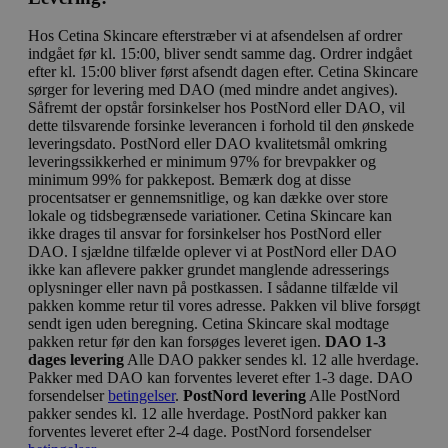
Hos Cetina Skincare efterstræber vi at afsendelsen af ordrer
indgået før kl. 15:00, bliver sendt samme dag. Ordrer indgået
efter kl. 15:00 bliver først afsendt dagen efter. Cetina Skincare
sørger for levering med DAO (med mindre andet angives).
Såfremt der opstår forsinkelser hos PostNord eller DAO, vil
dette tilsvarende forsinke leverancen i forhold til den ønskede
leveringsdato. PostNord eller DAO kvalitetsmål omkring
leveringssikkerhed er minimum 97% for brevpakker og
minimum 99% for pakkepost. Bemærk dog at disse
procentsatser er gennemsnitlige, og kan dække over store
lokale og tidsbegrænsede variationer. Cetina Skincare kan
ikke drages til ansvar for forsinkelser hos PostNord eller
DAO. I sjældne tilfælde oplever vi at PostNord eller DAO
ikke kan aflevere pakker grundet manglende adresserings
oplysninger eller navn på postkassen. I sådanne tilfælde vil
pakken komme retur til vores adresse. Pakken vil blive forsøgt
sendt igen uden beregning. Cetina Skincare skal modtage
pakken retur før den kan forsøges leveret igen.
DAO 1-3
dages levering
Alle DAO pakker sendes kl. 12 alle hverdage.
Pakker med DAO kan forventes leveret efter 1-3 dage. DAO
forsendelser
betingelser
.
PostNord levering
Alle PostNord
pakker sendes kl. 12 alle hverdage. PostNord pakker kan
forventes leveret efter 2-4 dage. PostNord forsendelser