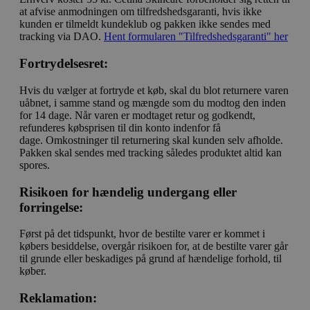
at afvise anmodningen om tilfredshedsgaranti, hvis ikke
kunden er tilmeldt kundeklub og pakken ikke sendes med
tracking via DAO.
Hent formularen "Tilfredshedsgaranti" her
Fortrydelsesret:
Hvis du vælger at fortryde et køb, skal du blot returnere varen
uåbnet, i samme stand og mængde som du modtog den inden
for 14 dage. Når varen er modtaget retur og godkendt,
refunderes købsprisen til din konto indenfor få
dage. Omkostninger til returnering skal kunden selv afholde.
Pakken skal sendes med tracking således produktet altid kan
spores.
Risikoen for hændelig undergang eller
forringelse:
Først på det tidspunkt, hvor de bestilte varer er kommet i
købers besiddelse, overgår risikoen for, at de bestilte varer går
til grunde eller beskadiges på grund af hændelige forhold, til
køber.
Reklamation: