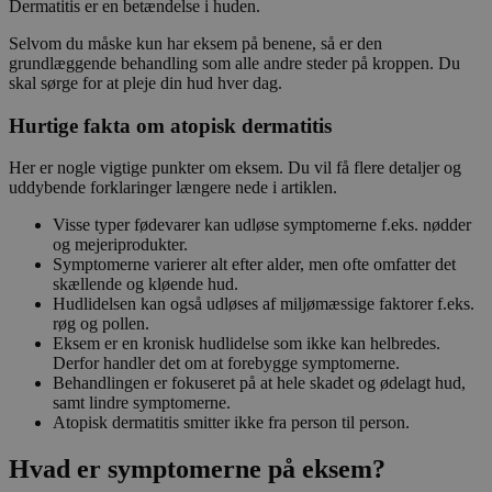
Dermatitis er en betændelse i huden.
Selvom du måske kun har eksem på benene, så er den
grundlæggende behandling som alle andre steder på kroppen. Du
skal sørge for at pleje din hud hver dag.
Hurtige fakta om atopisk dermatitis
Her er nogle vigtige punkter om eksem. Du vil få flere detaljer og
uddybende forklaringer længere nede i artiklen.
Visse typer fødevarer kan udløse symptomerne f.eks. nødder
og mejeriprodukter.
Symptomerne varierer alt efter alder, men ofte omfatter det
skællende og kløende hud.
Hudlidelsen kan også udløses af miljømæssige faktorer f.eks.
røg og pollen.
Eksem er en kronisk hudlidelse som ikke kan helbredes.
Derfor handler det om at forebygge symptomerne.
Behandlingen er fokuseret på at hele skadet og ødelagt hud,
samt lindre symptomerne.
Atopisk dermatitis smitter ikke fra person til person.
Hvad er symptomerne på eksem?