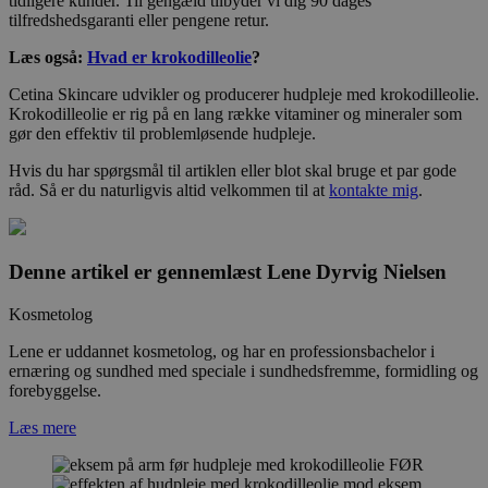
tidligere kunder. Til gengæld tilbyder vi dig 90 dages
tilfredshedsgaranti eller pengene retur.
Læs også:
Hvad er krokodilleolie
?
Cetina Skincare udvikler og producerer hudpleje med krokodilleolie.
Krokodilleolie er rig på en lang række vitaminer og mineraler som
gør den effektiv til problemløsende hudpleje.
Hvis du har spørgsmål til artiklen eller blot skal bruge et par gode
råd. Så er du naturligvis altid velkommen til at
kontakte mig
.
Denne artikel er gennemlæst
Lene Dyrvig Nielsen
Kosmetolog
Lene er uddannet kosmetolog, og har en professionsbachelor i
ernæring og sundhed med speciale i sundhedsfremme, formidling og
forebyggelse.
Læs mere
FØR