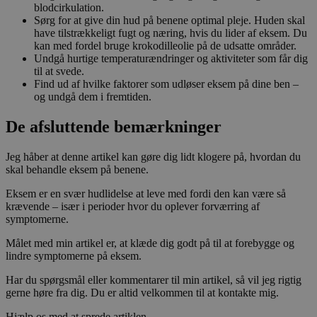
blodcirkulation.
Sørg for at give din hud på benene optimal pleje. Huden skal
have tilstrækkeligt fugt og næring, hvis du lider af eksem. Du
kan med fordel bruge krokodilleolie på de udsatte områder.
Undgå hurtige temperaturændringer og aktiviteter som får dig
til at svede.
Find ud af hvilke faktorer som udløser eksem på dine ben –
og undgå dem i fremtiden.
De afsluttende bemærkninger
Jeg håber at denne artikel kan gøre dig lidt klogere på, hvordan du
skal behandle eksem på benene.
Eksem er en svær hudlidelse at leve med fordi den kan være så
krævende – især i perioder hvor du oplever forværring af
symptomerne.
Målet med min artikel er, at klæde dig godt på til at forebygge og
lindre symptomerne på eksem.
Har du spørgsmål eller kommentarer til min artikel, så vil jeg rigtig
gerne høre fra dig. Du er altid velkommen til at kontakte mig.
Hjælp os med at sprede artiklen