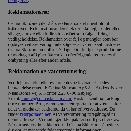
betingelser
.
Reklamationsret:
Cetina Skincare yder 2 års reklamationsret i henhold til
købeloven. Reklamationsretten dækker ikke fejl, skader eller
slitage, direkte eller indirekte opstået som følge af ringe
vedligeholdelse. Reklamation over fejl og mangler, som bør
opdages ved sædvanlig undersøgelse af varen, skal meddeles
Cetina Skincare indenfor 2-3 dage efter hudpleje produkterne
er modtaget af køber. Varen kan efterfølgende returneres til
ombytning eller efter anden aftale.
Reklamation og varereturnering:
Ved fejl, mangler eller evt. udeblevne leverancer bedes
henvendelse rettet til: Cetina Skincare ApS Att. Anders Jytzler
Niels Bohrs Vej 6, Kontor 2.23 6700 Esbjerg
Email:
kunde@cetinaskincare.com
Husk at send og track og
trace nummer. Brug gerne vores returportal for at være sikker
på at vi modtager pakkerne, da vi har erhvervsadresse. Du
finder
returportalen her
. Al varereturnering foregår også til
denne adresse – Vi modtager ikke pakker sendt pr. efterkrav.
Når du sender din pakke retur til Cetina Skincare, så beder vi
dig om, at medsende fyldestgørende informationer