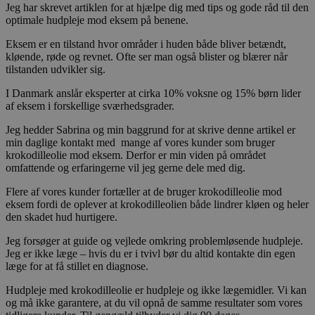
Jeg har skrevet artiklen for at hjælpe dig med tips og gode råd til den
optimale hudpleje mod eksem på benene.
Eksem er en tilstand hvor områder i huden både bliver betændt,
kløende, røde og revnet. Ofte ser man også blister og blærer når
tilstanden udvikler sig.
I Danmark anslår eksperter at cirka 10% voksne og 15% børn lider
af eksem i forskellige sværhedsgrader.
Jeg hedder Sabrina og min baggrund for at skrive denne artikel er
min daglige kontakt med mange af vores kunder som bruger
krokodilleolie mod eksem. Derfor er min viden på området
omfattende og erfaringerne vil jeg gerne dele med dig.
Flere af vores kunder fortæller at de bruger krokodilleolie mod
eksem fordi de oplever at krokodilleolien både lindrer kløen og heler
den skadet hud hurtigere.
Jeg forsøger at guide og vejlede omkring problemløsende hudpleje.
Jeg er ikke læge – hvis du er i tvivl bør du altid kontakte din egen
læge for at få stillet en diagnose.
Hudpleje med krokodilleolie er hudpleje og ikke lægemidler. Vi kan
og må ikke garantere, at du vil opnå de samme resultater som vores