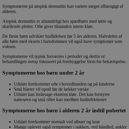
Symptomerne på atopisk dermatitis kan variere meget afhængigt af
alderen.
Atopisk dermatitis er almindeligt hos spædbørn med tørre og
skællende pletter. Ofte giver tilstanden intens kløe.
De fleste børn udvikler hudlidelsen før 5 års alderen. Halvdelen af
alle børn med eksem i barndommen vil også have symptomer som
voksen.
Symptomerne vil typisk forværres i perioder og derfor er
behandlingen netop fokuseret på forebyggelse frem for bekæmpelse.
Symptomerne hos børn under 2 år
Udslæt forekommer ofte i hovedbunden og på kinderne
Små blærer vil opstå før de lækker væske
Udslæt kan forårsage ekstrem kløe. Det kan forstyrre
nattesøvn og små rifter kan medføre hudinfektioner
Symptomerne hos børn i alderen 2 år indtil pubertet
Udslæt forekommer normalt ved albuer og knæ
Mange oplever også symptomer i nakken, ved håndled, ankler