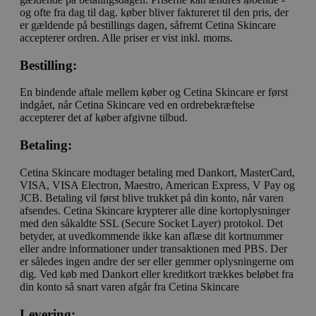
og ofte fra dag til dag. køber bliver faktureret til den pris, der
er gældende på bestillings dagen, såfremt Cetina Skincare
accepterer ordren. Alle priser er vist inkl. moms.
Bestilling:
En bindende aftale mellem køber og Cetina Skincare er først
indgået, når Cetina Skincare ved en ordrebekræftelse
accepterer det af køber afgivne tilbud.
Betaling:
Cetina Skincare modtager betaling med Dankort, MasterCard,
VISA, VISA Electron, Maestro, American Express, V Pay og
JCB. Betaling vil først blive trukket på din konto, når varen
afsendes. Cetina Skincare krypterer alle dine kortoplysninger
med den såkaldte SSL (Secure Socket Layer) protokol. Det
betyder, at uvedkommende ikke kan aflæse dit kortnummer
eller andre informationer under transaktionen med PBS. Der
er således ingen andre der ser eller gemmer oplysningerne om
dig. Ved køb med Dankort eller kreditkort trækkes beløbet fra
din konto så snart varen afgår fra Cetina Skincare
Levering: