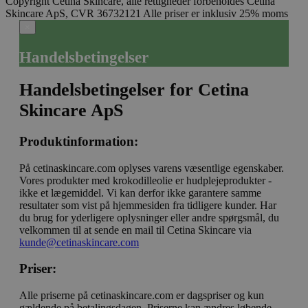
Copyright Cetina Skincare, alle rettigheder forbeholdes
Cetina
Skincare ApS, CVR 36732121
Alle priser er inklusiv 25% moms
×
Handelsbetingelser
Handelsbetingelser for Cetina
Skincare ApS
Produktinformation:
På cetinaskincare.com oplyses varens væsentlige egenskaber.
Vores produkter med krokodilleolie er hudplejeprodukter -
ikke et lægemiddel. Vi kan derfor ikke garantere samme
resultater som vist på hjemmesiden fra tidligere kunder. Har
du brug for yderligere oplysninger eller andre spørgsmål, du
velkommen til at sende en mail til Cetina Skincare via
kunde@cetinaskincare.com
Priser:
Alle priserne på cetinaskincare.com er dagspriser og kun
gældende på betalingsdagen. Priserne kan ændres løbende -