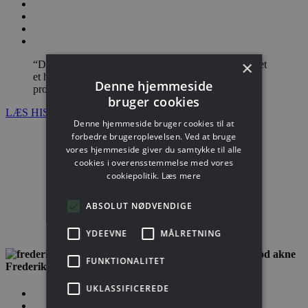
×
“Det bedste produkt nogensinde.! Efter at have prøvet
et hav af hudplejeprodukter, har jeg endelig fundet et
Denne hjemmeside
produkt, som holder hvad det lover.”
bruger cookies
LÆS HISTORIEN
Denne hjemmeside bruger cookies til at
forbedre brugeroplevelsen. Ved at bruge
vores hjemmeside giver du samtykke til alle
cookies i overensstemmelse med vores
Historie om
uren hud
cookiepolitik.
Læs mere
ABSOLUT NØDVENDIGE
YDEEVNE
MÅLRETNING
FUNKTIONALITET
Frederik Willumsen
UKLASSIFICEREDE