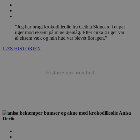
“Jeg har brugt krokodilleolie fra Cetina Skincare i et par
uger mod eksem på mine øjenlåg. Efter cirka 4 uger var
al eksem væk og min hud var blevet flot igen.”
LÆS HISTORIEN
Historie om
uren hud
Anisa
Derlic