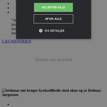
ACCEPTER ALLE
AFVIS ALLE
“Jeg blev meget overrasket over, hvor effektiv
krokodilleolie er mod akne. Jeg har nu brugt
krokodilleolien i 3 uger, og min hud bliver bedre og
VIS DETALJER
bedre for hver dag.”
LÆS HISTORIEN
Historie om
uren hud
Betinna
Jørgensen